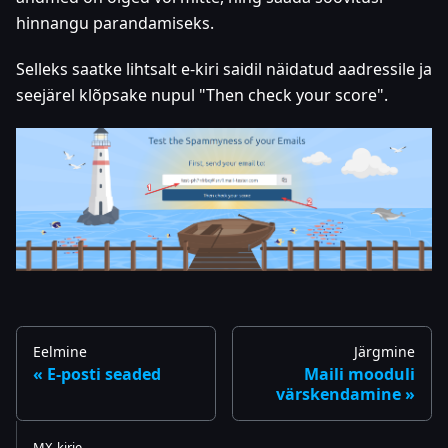
hinnangu parandamiseks.
Selleks saatke lihtsalt e-kiri saidil näidatud aadressile ja
seejärel klõpsake nupul "Then check your score".
Eelmine
Järgmine
E-posti seaded
Maili mooduli
värskendamine
MX-kirje