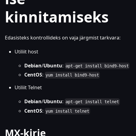
kinnitamiseks
Edasisteks kontrollideks on vaja järgmist tarkvara:
Utiliit host
Debian
/
Ubuntu
:
apt-get install bind9-host
CentOS
:
yum install bind9-host
Utiliit Telnet
Debian
/
Ubuntu
:
apt-get install telnet
CentOS
:
yum install telnet
MX-kirje