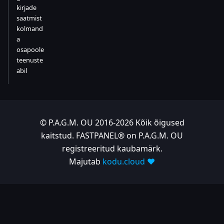
kirjade
saatmist
kolmand
a
osapoole
teenuste
abil
© P.A.G.M. OU 2016-2026 Kõik õigused
kaitstud. FASTPANEL® on P.A.G.M. OU
registreeritud kaubamärk.
Majutab
kodu.cloud ❤️