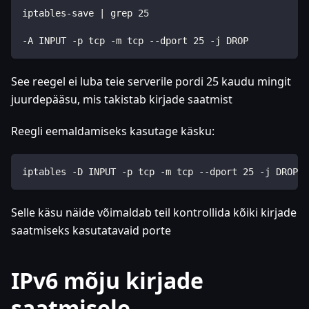
iptables-save | grep 25
-A INPUT -p tcp -m tcp --dport 25 -j DROP
See reegel ei luba teie serverile pordi 25 kaudu mingit
juurdepääsu, mis takistab kirjade saatmist
Reegli eemaldamiseks kasutage käsku:
iptables -D INPUT -p tcp -m tcp --dport 25 -j DROP
Selle käsu näide võimaldab teil kontrollida kõiki kirjade
saatmiseks kasutatavaid porte
IPv6 mõju kirjade
saatmisele