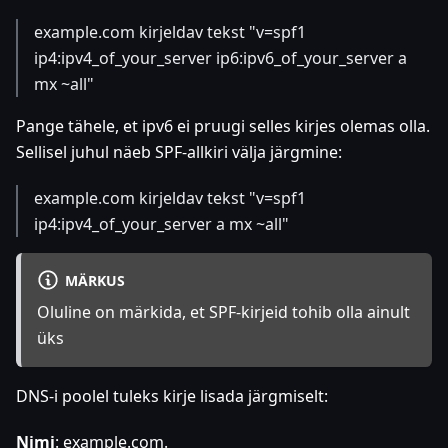
example.com kirjeldav tekst "v=spf1
ip4
:ipv4_of_your_server
ip6
:ipv6_of_your_server
a
mx ~all"
Pange tähele, et ipv6 ei pruugi selles kirjes olemas olla.
Sellisel juhul näeb SPF-allkiri välja järgmine:
example.com kirjeldav tekst "v=spf1
ip4
:ipv4_of_your_server
a mx ~all"
MÄRKUS
Oluline on märkida, et SPF-kirjeid tohib olla ainult
üks
DNS-i poolel tuleks kirje lisada järgmiselt:
Nimi
: example.com.