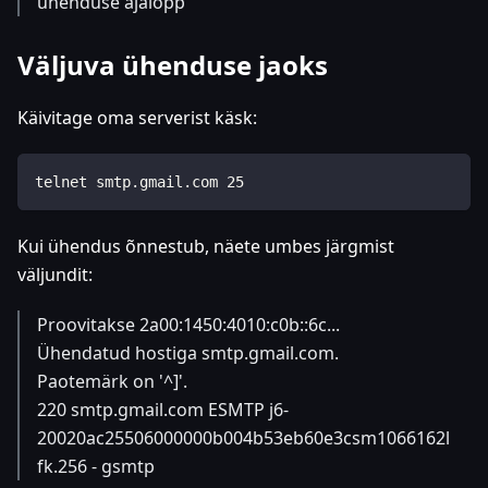
ühenduse ajalõpp
Väljuva ühenduse jaoks
Käivitage oma serverist käsk:
telnet smtp.gmail.com 25
Kui ühendus õnnestub, näete umbes järgmist
väljundit:
Proovitakse 2a00:1450:4010:c0b::6c...
Ühendatud hostiga smtp.gmail.com.
Paotemärk on '^]'.
220 smtp.gmail.com ESMTP j6-
20020ac25506000000b004b53eb60e3csm1066162l
fk.256 - gsmtp