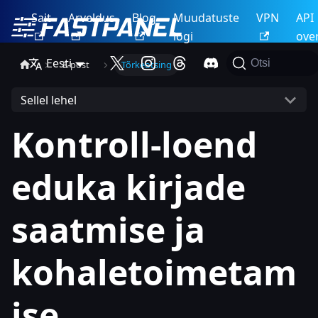
Sait
Arveldus
Blog
Muudatuste
VPN
API
logi
ove
Eesti
Otsi
E-post
Tõrkeotsing
Sellel lehel
Kontroll-loend
eduka kirjade
saatmise ja
kohaletoimetam
ise