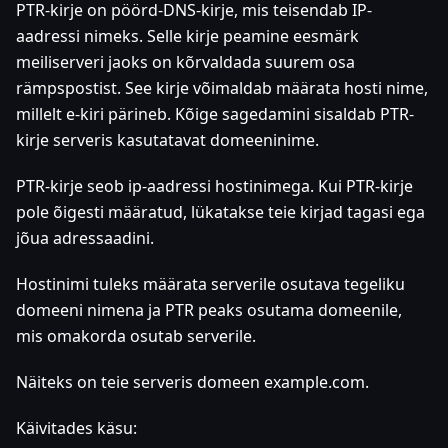
PTR-kirje on pöörd-DNS-kirje, mis teisendab IP-
aadressi nimeks. Selle kirje peamine eesmärk
meiliserveri jaoks on kõrvaldada suurem osa
rämpspostist. See kirje võimaldab määrata hosti nime,
millelt e-kiri pärineb. Kõige sagedamini sisaldab PTR-
kirje serveris kasutatavat domeeninime.
PTR-kirje seob ip-aadressi hostinimega. Kui PTR-kirje
pole õigesti määratud, lükatakse teie kirjad tagasi ega
jõua adressaadini.
Hostinimi tuleks määrata serverile osutava tegeliku
domeeni nimena ja PTR peaks osutama domeenile,
mis omakorda osutab serverile.
Näiteks on teie serveris domeen example.com.
Käivitades käsu: