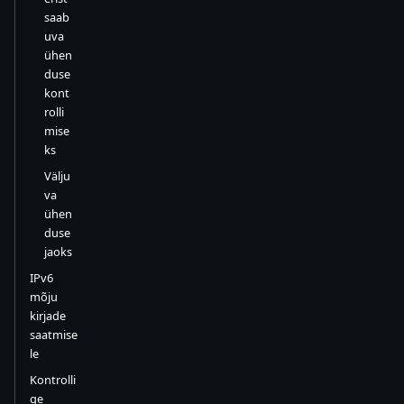
saab
uva
ühen
duse
kont
rolli
mise
ks
Välju
va
ühen
duse
jaoks
IPv6
mõju
kirjade
saatmise
le
Kontrolli
ge