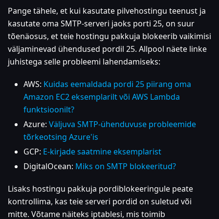
Pange tähele, et kui kasutate pilvehostingu teenust ja
kasutate oma SMTP-serveri jaoks porti 25, on suur
tõenäosus, et teie hostingu pakkuja blokeerib vaikimisi
väljaminevad ühendused pordil 25. Allpool näete linke
juhistega selle probleemi lahendamiseks:
AWS:
Kuidas eemaldada pordi 25 piirang oma
Amazon EC2 eksemplarilt või AWS Lambda
funktsioonilt?
Azure:
Väljuva SMTP-ühenduvuse probleemide
tõrkeotsing Azure'is
GCP:
E-kirjade saatmine eksemplarist
DigitalOcean:
Miks on SMTP blokeeritud?
Lisaks hostingu pakkuja pordiblokeeringule peate
kontrollima, kas teie serveri pordid on suletud või
mitte. Võtame näiteks iptablesi, mis toimib