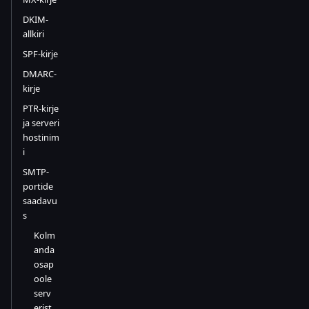
DKIM-
allkiri
SPF-kirje
DMARC-
kirje
PTR-kirje
ja serveri
hostinim
i
SMTP-
portide
saadavu
s
Kolm
anda
osap
oole
serv
erist