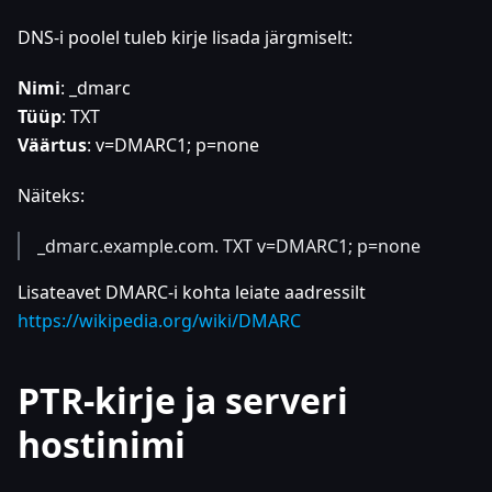
DNS-i poolel tuleb kirje lisada järgmiselt:
Nimi
: _dmarc
Tüüp
: TXT
Väärtus
: v=DMARC1; p=none
Näiteks:
_dmarc.example.com. TXT v=DMARC1; p=none
Lisateavet DMARC-i kohta leiate aadressilt
https://wikipedia.org/wiki/DMARC
PTR-kirje ja serveri
hostinimi