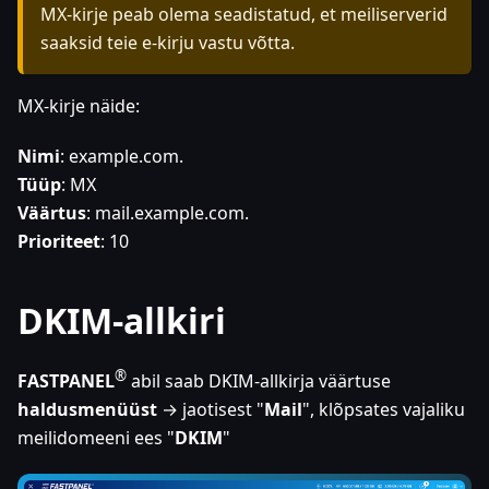
MX-kirje peab olema seadistatud, et meiliserverid
saaksid teie e-kirju vastu võtta.
MX-kirje näide:
Nimi
: example.com.
Tüüp
: MX
Väärtus
: mail.example.com.
Prioriteet
: 10
DKIM-allkiri
®
FASTPANEL
abil saab DKIM-allkirja väärtuse
haldusmenüüst
→ jaotisest "
Mail
", klõpsates vajaliku
meilidomeeni ees "
DKIM
"