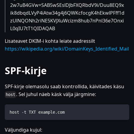
2w7uB4GVw+SAB5wSEslDJbFXQRbdV9i/Duu8EQ9x
ik8dbqdLVyP4iAtw34g4j6QWKcfocgK4hEkwlPFff1d
zUlNQONh2riNE5KVJXuWcizm8hub7nPnl36e7Onxi
L0qIU7tT1QIDAQAB
Lisateavet DKIM-i kohta leiate aadressilt
https://wikipedia.org/wiki/DomainKeys_Identified_Mail
SPF-kirje
SPF-kirje olemasolu saab kontrollida, käivitades käsu
. Sel juhul näeb käsk välja järgmine:
host
host -t TXT example.com
Väljundiga kujul: