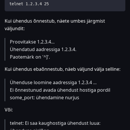
telnet 1.2.3.4 25
Kui ühendus õnnestub, näete umbes järgmist
väljundit:
Proovitakse 1.2.3.4...
Ühendatud aadressiga 1.2.3.4.
Paotemärk on '^]'.
Kui ühendus ebaõnnestub, näeb väljund välja selline:
Ühenduse loomine aadressiga 1.2.3.4 ...
Ei õnnestunud avada ühendust hostiga pordil
some_port: ühendamine nurjus
Või:
telnet: Ei saa kaughostiga ühendust luua: