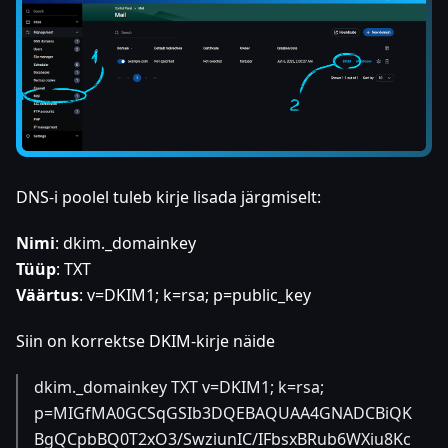
DNS-i poolel tuleb kirje lisada järgmiselt:
Nimi
: dkim._domainkey
Tüüp
: TXT
Väärtus
: v=DKIM1; k=rsa; p=public_key
Siin on korrektse DKIM-kirje näide
dkim._domainkey TXT v=DKIM1; k=rsa;
p=MIGfMA0GCSqGSIb3DQEBAQUAA4GNADCBiQK
BgQCpbBQ0T2xO3/SwziunIC/IFbsxBRub6WXiu8Kc