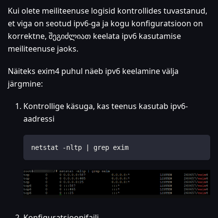
Kui olete meiliteenuse logisid kontrollides tuvastanud,
et viga on seotud ipv6-ga ja kogu konfiguratsioon on
korrektne, შეგიძლიათ keelata ipv6 kasutamise
meiliteenuse jaoks.
Näiteks exim4 puhul näeb ipv6 keelamine välja
järgmine:
Kontrollige käsuga, kas teenus kasutab ipv6-
aadressi
netstat -nltp | grep exim
Konfiguratsioonifaili