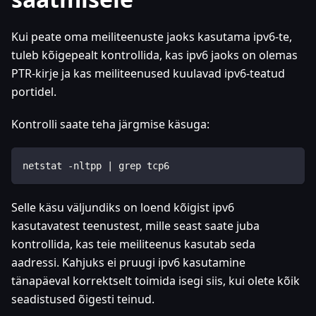
Kui peate oma meiliteenuste jaoks kasutama ipv6-te,
tuleb kõigepealt kontrollida, kas ipv6 jaoks on olemas
PTR-kirje ja kas meiliteenused kuulavad ipv6-teatud
portidel.
Kontrolli saate teha järgmise käsuga:
netstat -nltpp | grep tcp6
Selle käsu väljundiks on loend kõigist ipv6
kasutavatest teenustest, mille seast saate juba
kontrollida, kas teie meiliteenus kasutab seda
aadressi. Kahjuks ei pruugi ipv6 kasutamine
tänapäeval korrektselt toimida isegi siis, kui olete kõik
seadistused õigesti teinud.