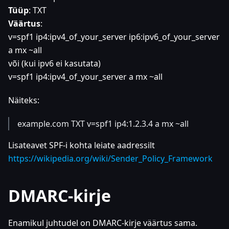
Tüüp
: TXT
Väärtus
:
v=spf1 ip4
:ipv4_of_your_server
ip6
:ipv6_of_your_server
a mx ~all
või (kui ipv6 ei kasutata)
v=spf1 ip4
:ipv4_of_your_server
a mx ~all
Näiteks:
example.com TXT v=spf1 ip4:1.2.3.4 a mx ~all
Lisateavet SPF-i kohta leiate aadressilt
https://wikipedia.org/wiki/Sender_Policy_Framework
DMARC-kirje
Enamikul juhtudel on DMARC-kirje väärtus sama.