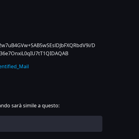
w7uB4GVw+SAB5wSEslDJbFXQRbdV9i/D
l36e7OnxiL0qIU7tT1QIDAQAB
ntified_Mail
ando sarà simile a questo: