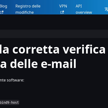
Blog
Registro delle
VPN
API
modifiche
overview
la corretta verifica 
a delle e-mail
ente software:
bind9-host