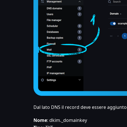
Dal lato DNS il record deve essere aggiunt
Nome
: dkim._domainkey