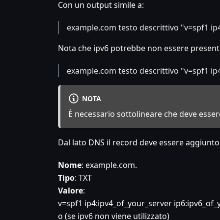
Con un output simile a:
example.com testo descrittivo "v=spf1 ip
Nota che ipv6 potrebbe non essere presente 
example.com testo descrittivo "v=spf1 ip
NOTA
È necessario sottolineare che deve esser
Dal lato DNS il record deve essere aggiunt
Nome
: example.com.
Tipo
: TXT
Valore
:
v=spf1 ip4
:ipv4_of_your_server
ip6
:ipv6_of_
o (se ipv6 non viene utilizzato)