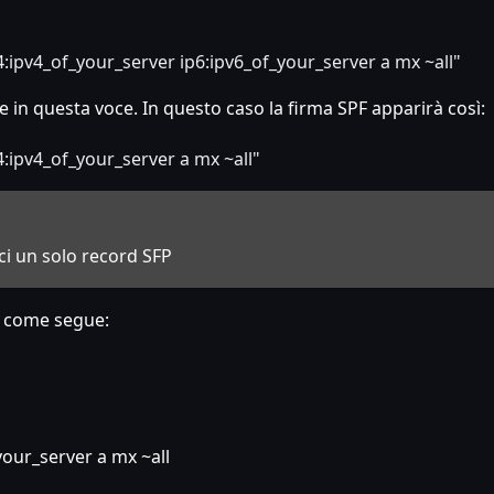
4
:ipv4_of_your_server
ip6
:ipv6_of_your_server
a mx ~all"
in questa voce. In questo caso la firma SPF apparirà così:
4
:ipv4_of_your_server
a mx ~all"
ci un solo record SFP
o come segue:
your_server
a mx ~all