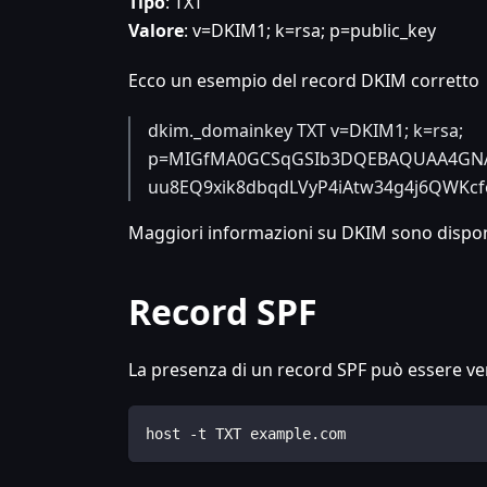
Tipo
: TXT
Valore
: v=DKIM1; k=rsa; p=public_key
Ecco un esempio del record DKIM corretto
dkim._domainkey TXT v=DKIM1; k=rsa;
p=MIGfMA0GCSqGSIb3DQEBAQUAA4GNAD
uu8EQ9xik8dbqdLVyP4iAtw34g4j6QWKcf
Maggiori informazioni su DKIM sono disponib
Record SPF
La presenza di un record SPF può essere v
host -t TXT example.com