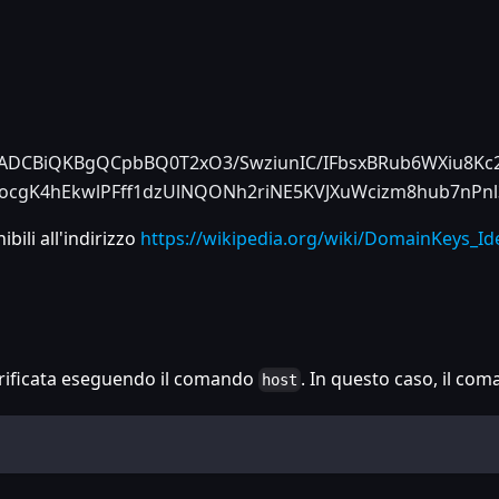
CBiQKBgQCpbBQ0T2xO3/SwziunIC/IFbsxBRub6WXiu8Kc2
ocgK4hEkwlPFff1dzUlNQONh2riNE5KVJXuWcizm8hub7nPn
ili all'indirizzo
https://wikipedia.org/wiki/DomainKeys_Ide
erificata eseguendo il comando
. In questo caso, il com
host