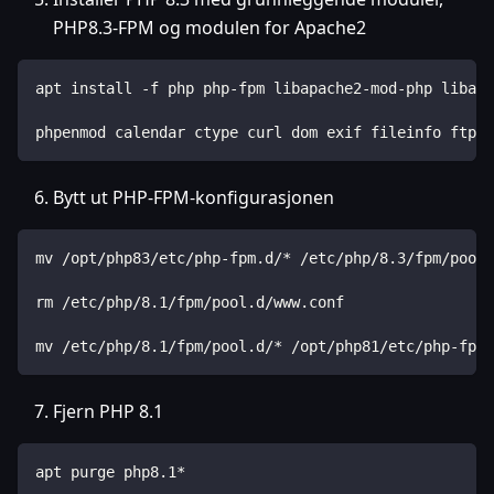
PHP8.3-FPM og modulen for Apache2
apt install -f php php-fpm libapache2-mod-php libapa
phpenmod calendar ctype curl dom exif fileinfo ftp g
Bytt ut PHP-FPM-konfigurasjonen
mv /opt/php83/etc/php-fpm.d/* /etc/php/8.3/fpm/pool.
rm /etc/php/8.1/fpm/pool.d/www.conf
mv /etc/php/8.1/fpm/pool.d/* /opt/php81/etc/php-fpm.
Fjern PHP 8.1
apt purge php8.1*