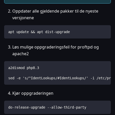
Oppdater alle gjeldende pakker til de nyeste
versjonene
apt update && apt dist-upgrade
Løs mulige oppgraderingsfeil for proftpd og
apache2
a2dismod php8.3
sed -e 's/^IdentLookups/#IdentLookups/' -i /etc/prof
Kjør oppgraderingen
do-release-upgrade --allow-third-party