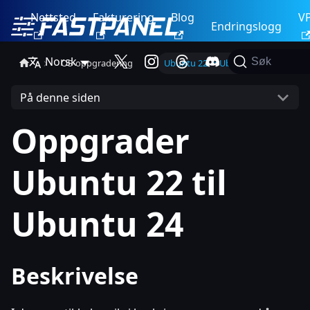
Nettsted
Fakturering
Blog
V
Endringslogg
Norsk
Søk
OS-oppgradering
Ubuntu 22 -> Ubuntu 24
På denne siden
Oppgrader
Ubuntu 22 til
Ubuntu 24
Beskrivelse