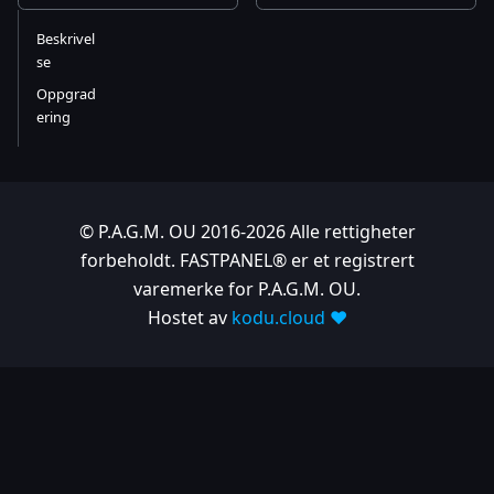
Beskrivel
se
Oppgrad
ering
© P.A.G.M. OU 2016-2026 Alle rettigheter
forbeholdt. FASTPANEL® er et registrert
varemerke for P.A.G.M. OU.
Hostet av
kodu.cloud ❤️