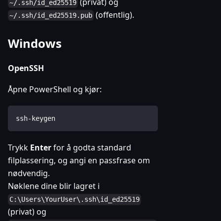
(privat) og
~/.ssh/id_ed25519
(offentlig).
~/.ssh/id_ed25519.pub
Windows
OpenSSH
Åpne PowerShell og kjør:
ssh-keygen
Trykk
Enter
for å godta standard
filplassering, og angi en passfrase om
nødvendig.
Nøklene dine blir lagret i
C:\Users\YourUser\.ssh\id_ed25519
(privat) og