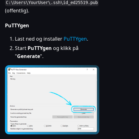
C:\Users\YourUser\.ssh\id_ed25519.pub
(offentlig).
PuTTYgen
Last ned og installer
PuTTYgen
.
Start
PuTTYgen
og klikk på
"
Generate
".