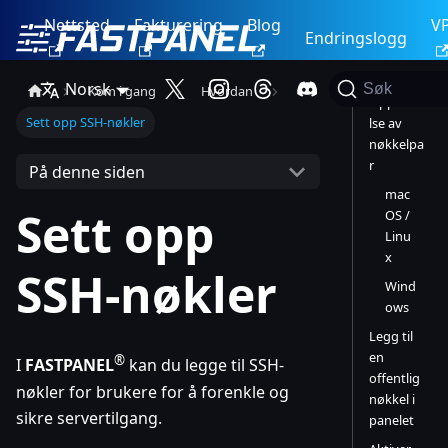
Nettsted
Fakturering
Blog
V
Endringslogg
Norsk
Søk
Kom i gang
Hvordan
Opprette
Sett opp SSH-nøkler
lse av
nøkkelpa
r
På denne siden
mac
Sett opp
OS /
Linu
x
SSH-nøkler
Wind
ows
Legg til
en
®
I
FASTPANEL
kan du legge til SSH-
offentlig
nøkler for brukere for å forenkle og
nøkkel i
sikre servertilgang.
panelet