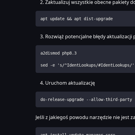
Zaktualizuj wszystkie obecne pakiety d
apt update && apt dist-upgrade
Rozwiąż potencjalne błędy aktualizacji 
a2dismod php8.3
sed -e 's/^IdentLookups/#IdentLookups/'
Uruchom aktualizację
do-release-upgrade --allow-third-party
Jeśli z jakiegoś powodu narzędzie nie jest