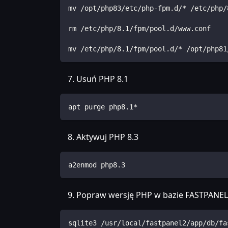
mv /opt/php83/etc/php-fpm.d/* /etc/php/
rm /etc/php/8.1/fpm/pool.d/www.conf
mv /etc/php/8.1/fpm/pool.d/* /opt/php81
Usuń PHP 8.1
apt purge php8.1*
Aktywuj PHP 8.3
a2enmod php8.3
Popraw wersję PHP w bazie FASTPANEL
sqlite3 /usr/local/fastpanel2/app/db/fa