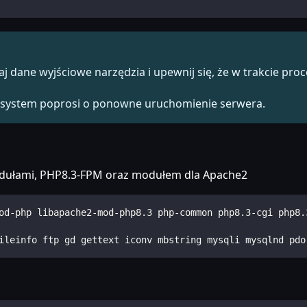
 dane wyjściowe narzędzia i upewnij się, że w trakcie proc
śli system poprosi o ponowne uruchomienie serwera.
odułami, PHP8.3-FPM oraz modułem dla Apache2
od-php libapache2-mod-php8.3 php-common php8.3-cgi php8.
ileinfo ftp gd gettext iconv mbstring mysqli mysqlnd pdo