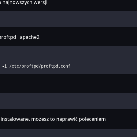
o najnowszych wersji
proftpd i apache2
 -i /etc/proftpd/proftpd.conf
 zainstalowane, możesz to naprawić poleceniem