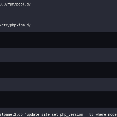
8.3/fpm/pool.d/
/etc/php-fpm.d/
stpanel2.db "update site set php_version = 83 where mode