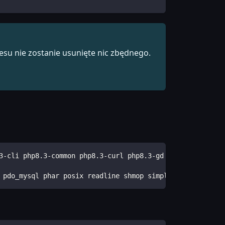
esu nie zostanie usunięte nic zbędnego.
3-cli php8.3-common php8.3-curl php8.3-gd php8.3-mbstrin
 pdo_mysql phar posix readline shmop simplexml sockets s