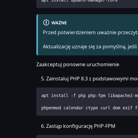
apt install update-manager-core
WAŻNE
Przed potwierdzeniem uważnie przeczytaj
Aktualizację uznaje się za pomyślną, je
Zaakceptuj ponowne uruchomienie
Zainstaluj PHP 8.3 z podstawowymi m
apt install -f php php-fpm libapache2-m
phpenmod calendar ctype curl dom exif f
Zastąp konfigurację PHP-FPM