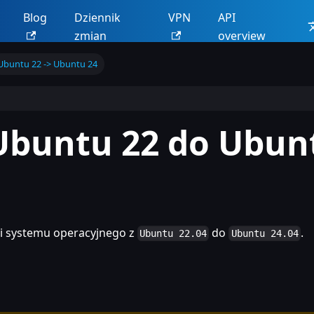
Blog
Dziennik
VPN
API
zmian
overview
Ubuntu 22 -> Ubuntu 24
 Ubuntu 22 do Ubun
ji systemu operacyjnego z
do
.
Ubuntu 22.04
Ubuntu 24.04