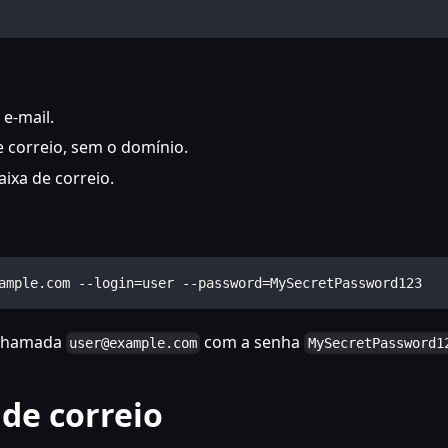
e-mail.
 correio, sem o domínio.
aixa de correio.
ample.com --login=user --password=MySecretPassword123
 chamada
com a senha
user@example.com
MySecretPassword1
de correio