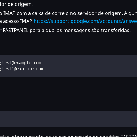
idor de origem.
o IMAP com a caixa de correio no servidor de origem. Algu
ra acesso IMAP
https://support.google.com/accounts/answ
or FASTPANEL para a qual as mensagens são transferidas.
;test@example.com
;test1@example.com
as integralmente, as caixas de correio no servidor FAST