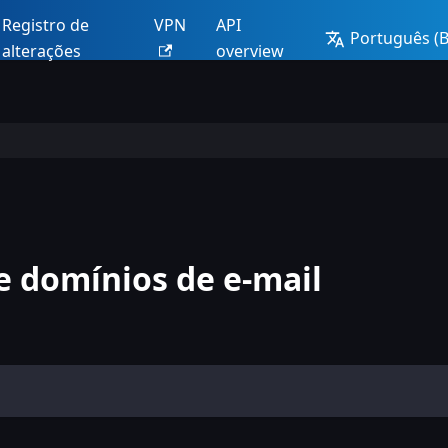
Registro de
VPN
API
Português (Br
alterações
overview
e domínios de e-mail