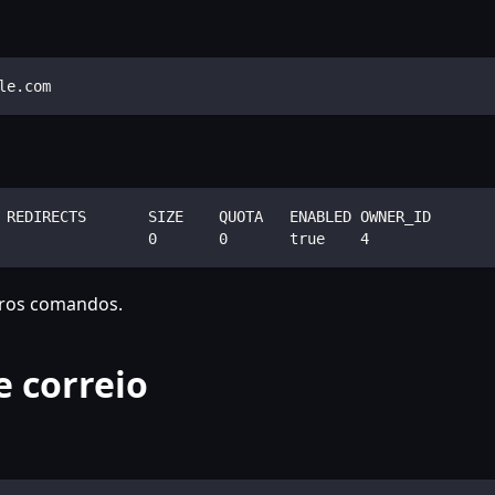
le.com
 REDIRECTS       SIZE    QUOTA   ENABLED OWNER_ID       
                 0       0       true    4              
tros comandos.
e correio