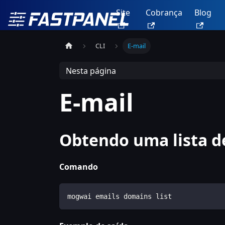
Site
Cobrança
Blog
CLI
E-mail
Nesta página
E-mail
Obtendo uma lista d
Comando
mogwai emails domains list