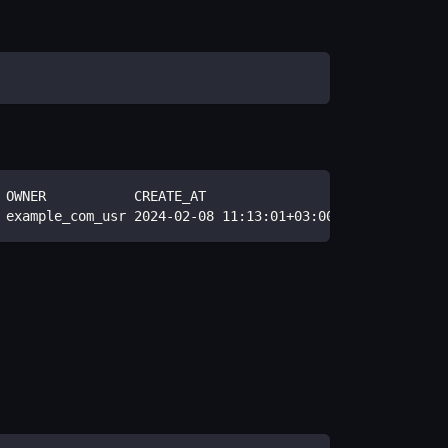
 OWNER           CREATE_AT
 example_com_usr 2024-02-08 11:13:01+03:00