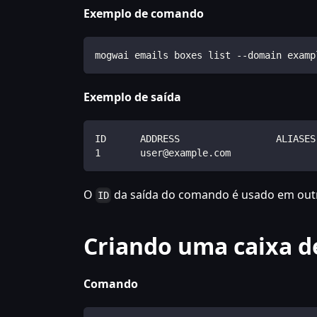
Exemplo de comando
mogwai emails boxes list --domain examp
Exemplo de saída
ID      ADDRESS                 ALIASES
1       user@example.com               
O
da saída do comando é usado em ou
ID
Criando uma caixa d
Comando