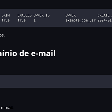
 DKIM    ENABLED OWNER_ID        OWNER           CREATE_
 true    true    1               example_com_usr 2024-01
os.
nio de e-mail
e-mail.