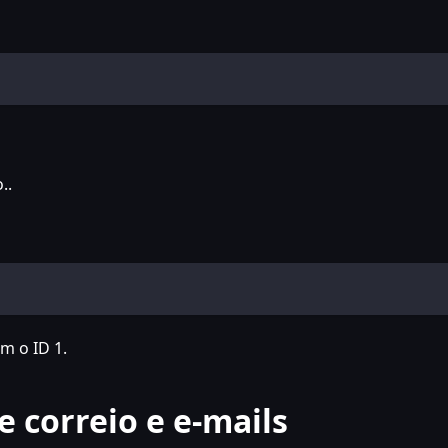
..
m o ID 1.
 correio e e-mails