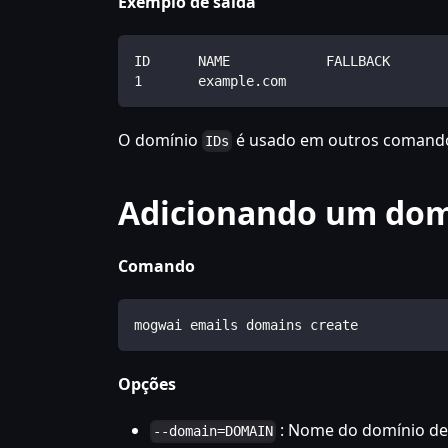
Exemplo de saída
ID      NAME            FALLBACK       
1       example.com                    
O domínio
é usado em outros comand
IDs
Adicionando um domí
Comando
mogwai emails domains create
Opções
: Nome do domínio de 
--domain=DOMAIN