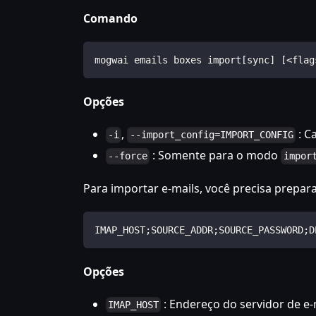
Comando
mogwai emails boxes import[sync] [<flag
Opções
,
: C
-i
--import_config=IMPORT_CONFIG
: Somente para o modo
--force
impor
Para importar e-mails, você precisa prepara
IMAP_HOST;SOURCE_ADDR;SOURCE_PASSWORD;D
Opções
: Endereço do servidor de e-
IMAP_HOST