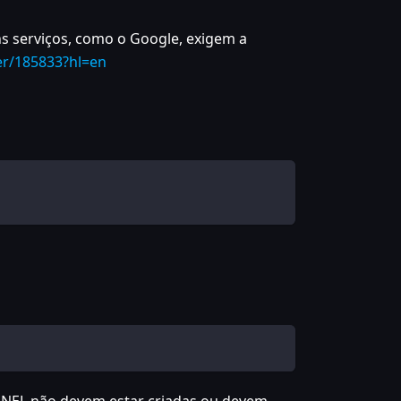
ns serviços, como o Google, exigem a
er/185833?hl=en
PANEL não devem estar criadas ou devem