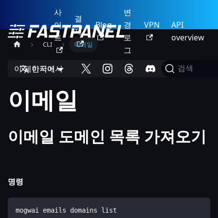
사
변
결
이
Blog
경
VPN
API
제
트
로
overview
CLI
이메일
그
이 페이지에서
한국어
검색
이메일
이메일 도메인 목록 가져오기
명령
mogwai emails domains list