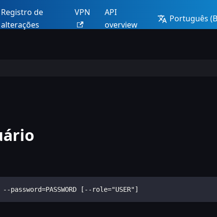
Registro de
VPN
API
Português (Br
alterações
overview
uário
 --password=PASSWORD [--role="USER"]