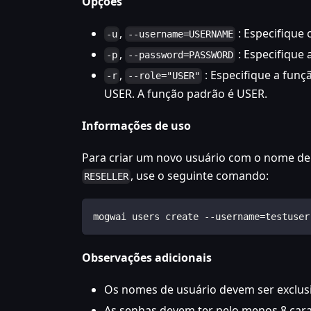
Opções
,
: Especifique
-u
--username=USERNAME
,
: Especifique 
-p
--password=PASSWORD
,
: Especifique a funç
-r
--role="USER"
USER. A função padrão é USER.
Informações de uso
Para criar um novo usuário com o nome de
, use o seguinte comando:
RESELLER
mogwai users create --username=testuser
Observações adicionais
Os nomes de usuário devem ser exclus
As senhas devem ter pelo menos 8 car