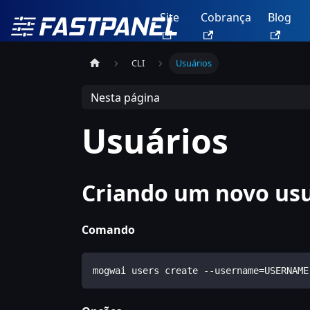
Site
Cobrança
Blog
CLI
Usuários
Nesta página
Usuários
Criando um novo us
Comando
mogwai users create --username=USERNAME