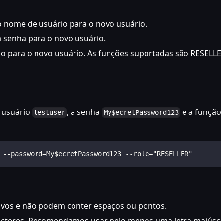
 o nome de usuário para o novo usuário.
a senha para o novo usuário.
ão para o novo usuário. As funções suportadas são RESELLE
 usuário
, a senha
e a função
testuser
My$ecretPassword123
 --password=My$ecretPassword123 --role="RESELLER"
ivos e não podem conter espaços ou pontos.
acteres. Recomendamos usar pelo menos uma letra maiúsc