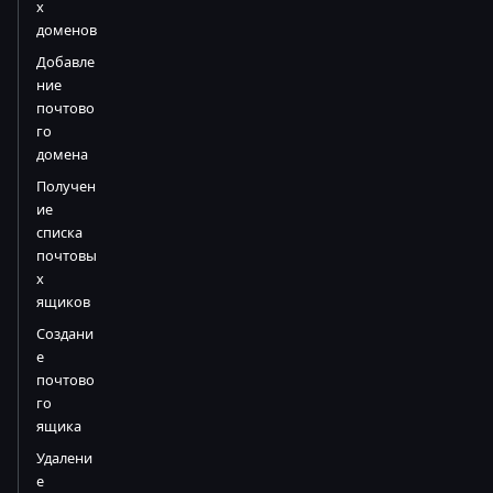
х
доменов
Добавле
ние
почтово
го
домена
Получен
ие
списка
почтовы
х
ящиков
Создани
е
почтово
го
ящика
Удалени
е