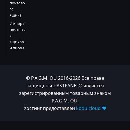
почтово
го
ящика
Импорт
почтовы
х
ящиков
и писем
© P.A.G.M. OU 2016-2026 Все права
защищены. FASTPANEL® является
зарегистрированным товарным знаком
P.A.G.M. OU.
Хостинг предоставлен
kodu.cloud ❤️