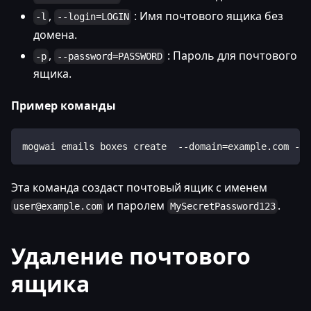
,
: Имя почтового ящика без
-l
--login=LOGIN
домена.
,
: Пароль для почтового
-p
--password=PASSWORD
ящика.
Пример команды
mogwai emails boxes create  --domain=example.com --
Эта команда создаст почтовый ящик с именем
и паролем
.
user@example.com
MySecretPassword123
Удаление почтового
ящика