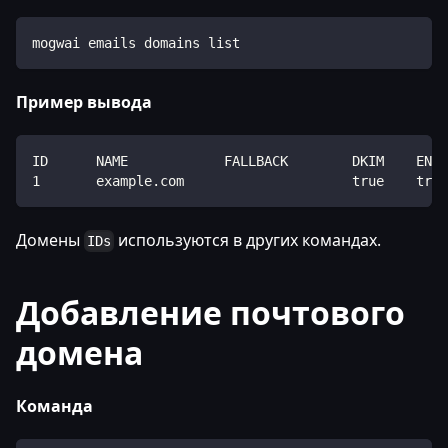
mogwai emails domains list
Пример вывода
ID      NAME            FALLBACK        DKIM    ENAB
1       example.com                     true    true
Домены
используются в других командах.
IDs
Добавление почтового
домена
Команда