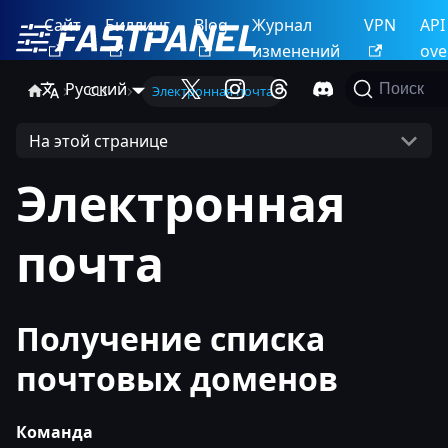
Сайт
Биллинг
Blog
Журнал
VPN
API
изменений
ove
Русский
Поиск
CLI
Электронная почта
На этой странице
Электронная
почта
Получение списка
почтовых доменов
Команда