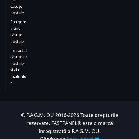
căsuțe
poștale
Ștergere
a unei
căsuțe
poștale
Importul
căsuțelor
poștale
și al e-
mailurilo
r
© P.A.G.M. OU 2016-2026 Toate drepturile
rezervate. FASTPANEL® este o marcă
înregistrată a P.A.G.M. OU.