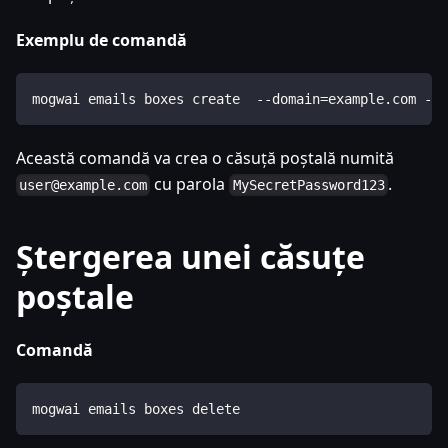
Exemplu de comandă
mogwai emails boxes create  --domain=example.com --
Această comandă va crea o căsuță poștală numită
cu parola
.
user@example.com
MySecretPassword123
Ștergerea unei căsuțe
poștale
Comandă
mogwai emails boxes delete