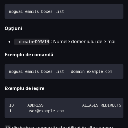
mogwai emails boxes list
Opțiuni
: Numele domeniului de e-mail
--domain=DOMAIN
Exemplu de comandă
mogwai emails boxes list --domain example.com
Exemplu de ieșire
ID      ADDRESS                 ALIASES REDIRECTS   
1       user@example.com                            
din ieșirea comenzii este utilizat în alte comenzi.