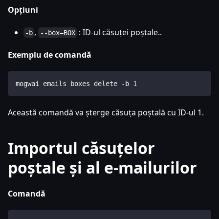
Opțiuni
,
: ID-ul căsuței poștale..
-b
--box=BOX
Exemplu de comandă
mogwai emails boxes delete -b 1
Această comandă va șterge căsuța poștală cu ID-ul 1.
Importul căsuțelor
poștale și al e-mailurilor
Comandă