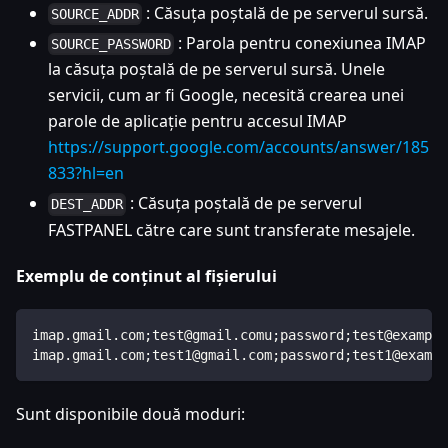
: Căsuța poștală de pe serverul sursă.
SOURCE_ADDR
: Parola pentru conexiunea IMAP
SOURCE_PASSWORD
la căsuța poștală de pe serverul sursă. Unele
servicii, cum ar fi Google, necesită crearea unei
parole de aplicație pentru accesul IMAP
https://support.google.com/accounts/answer/185
833?hl=en
: Căsuța poștală de pe serverul
DEST_ADDR
FASTPANEL către care sunt transferate mesajele.
Exemplu de conținut al fișierului
imap.gmail.com;test@gmail.comu;password;test@example
imap.gmail.com;test1@gmail.com;password;test1@exampl
Sunt disponibile două moduri: