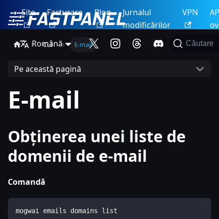
Site
Facturare
Blog
Jurnalul
VPN
AP
modificărilor
ov
Română
Căutare
CLI
E-mail
Pe această pagină
E-mail
Obținerea unei liste de
domenii de e-mail
Comandă
mogwai emails domains list