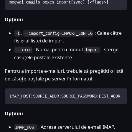
mogwai emails boxes import[sync] [<flags>]
Opțiuni
,
: Calea către
-i
--import_config=IMPORT_CONFIG
fișierul listei de import
: Numai pentru modul
- șterge
--force
import
căsuțele poștale existente.
Pentru a importa e-mailuri, trebuie să pregătiți o listă
de căsuțe poștale pe server în formatul:
IMAP_HOST;SOURCE_ADDR;SOURCE_PASSWORD;DEST_ADDR
Opțiuni
: Adresa serverului de e-mail IMAP.
IMAP_HOST