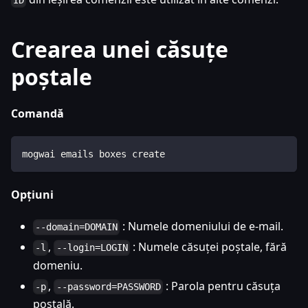
ID
Crearea unei căsuțe
poștale
Comandă
mogwai emails boxes create
Opțiuni
: Numele domeniului de e-mail.
--domain=DOMAIN
,
: Numele căsuței poștale, fără
-l
--login=LOGIN
domeniu.
,
: Parola pentru căsuța
-p
--password=PASSWORD
poștală.