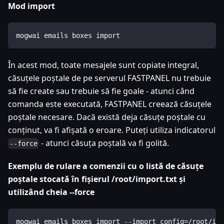
Mod import
mogwai emails boxes import
În acest mod, toate mesajele sunt copiate integral,
căsuțele poștale de pe serverul FASTPANEL nu trebuie
să fie create sau trebuie să fie goale - atunci când
comanda este executată, FASTPANEL creează căsuțele
poștale necesare. Dacă există deja căsuțe poștale cu
conținut, va fi afișată o eroare. Puteți utiliza indicatorul
- atunci căsuța poștală va fi golită.
--force
Exemplu de rulare a comenzii cu o listă de căsuțe
poștale stocată în fișierul /root/import.txt și
utilizând cheia --force
mogwai emails boxes import --import_config=/root/imp