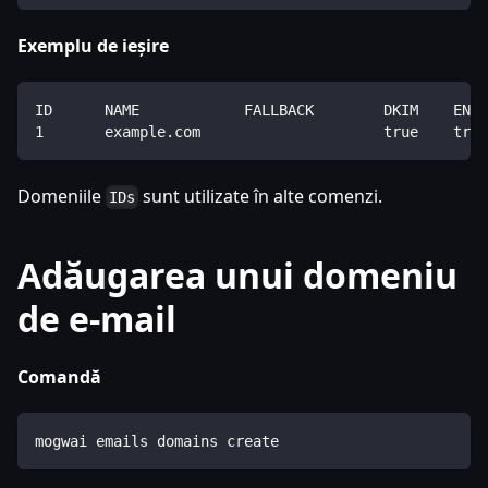
Exemplu de ieșire
ID      NAME            FALLBACK        DKIM    ENAB
1       example.com                     true    true
Domeniile
sunt utilizate în alte comenzi.
IDs
Adăugarea unui domeniu
de e-mail
Comandă
mogwai emails domains create