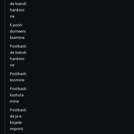
de loendi
hankimi
ne
E-posti
domeeni
lisamine
Postkasti
de loendi
hankimi
ne
Postkasti
loomine
Postkasti
kustuta
mine
Postkasti
de ja e-
kirjade
importi