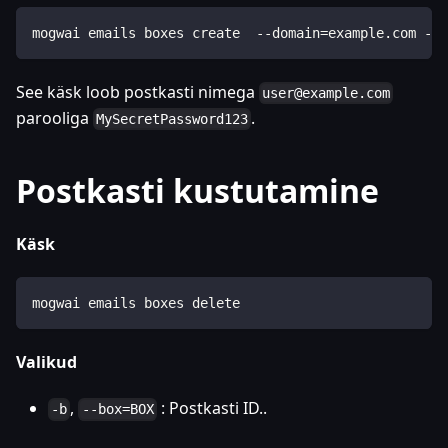
mogwai emails boxes create  --domain=example.com --
See käsk loob postkasti nimega
user@example.com
parooliga
.
MySecretPassword123
Postkasti kustutamine
Käsk
mogwai emails boxes delete
Valikud
,
: Postkasti ID..
-b
--box=BOX