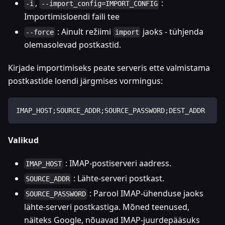
,
:
-i
--import_config=IMPORT_CONFIG
Importimisloendi faili tee
: Ainult režiimi
jaoks - tühjenda
--force
import
olemasolevad postkastid.
Kirjade importimiseks peate serveris ette valmistama
postkastide loendi järgmises vormingus:
IMAP_HOST;SOURCE_ADDR;SOURCE_PASSWORD;DEST_ADDR
Valikud
: IMAP-postiserveri aadress.
IMAP_HOST
: Lähte-serveri postkast.
SOURCE_ADDR
: Parool IMAP-ühenduse jaoks
SOURCE_PASSWORD
lähte-serveri postkastiga. Mõned teenused,
näiteks Google, nõuavad IMAP-juurdepääsuks