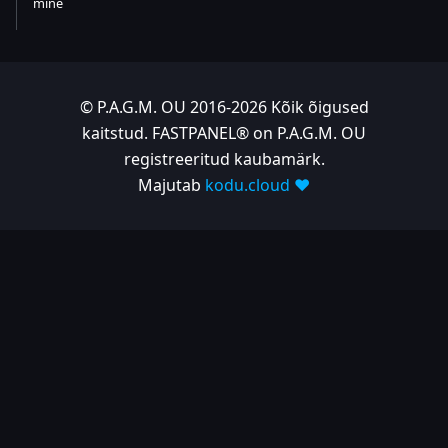
mine
© P.A.G.M. OU 2016-2026 Kõik õigused
kaitstud. FASTPANEL® on P.A.G.M. OU
registreeritud kaubamärk.
Majutab
kodu.cloud ❤️