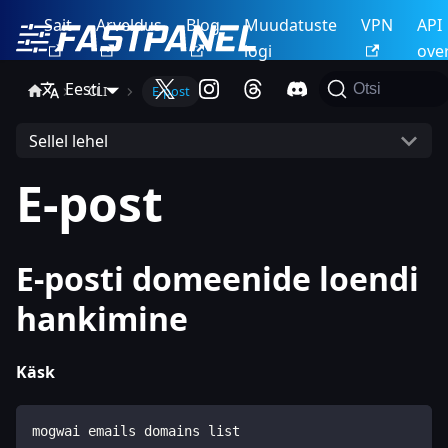
Sait
Arveldus
Blog
Muudatuste
VPN
API
logi
ove
Eesti
Otsi
CLI
E-post
Sellel lehel
E-post
E-posti domeenide loendi
hankimine
Käsk
mogwai emails domains list