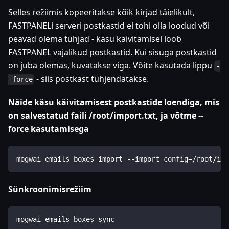
Selles režiimis kopeeritakse kõik kirjad täielikult,
FASTPANELi serveri postkastid ei tohi olla loodud või
peavad olema tühjad - käsu käivitamisel loob
FASTPANEL vajalikud postkastid. Kui sisuga postkastid
on juba olemas, kuvatakse viga. Võite kasutada lippu
-
- siis postkast tühjendatakse.
-force
Näide käsu käivitamisest postkastide loendiga, mis
on salvestatud faili /root/import.txt, ja võtme --
force kasutamisega
mogwai emails boxes import --import_config=/root/imp
Sünkroonimisrežiim
mogwai emails boxes sync