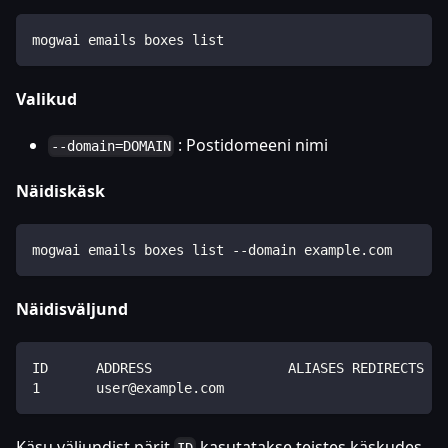
mogwai emails boxes list
Valikud
: Postidomeeni nimi
--domain=DOMAIN
Näidiskäsk
mogwai emails boxes list --domain example.com
Näidisväljund
ID      ADDRESS                 ALIASES REDIRECTS   
1       user@example.com                            
Käsu väljundist pärit
kasutatakse teistes käskudes.