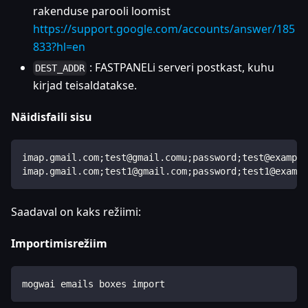
rakenduse parooli loomist
https://support.google.com/accounts/answer/185
833?hl=en
: FASTPANELi serveri postkast, kuhu
DEST_ADDR
kirjad teisaldatakse.
Näidisfaili sisu
imap.gmail.com;test@gmail.comu;password;test@example
imap.gmail.com;test1@gmail.com;password;test1@exampl
Saadaval on kaks režiimi:
Importimisrežiim
mogwai emails boxes import