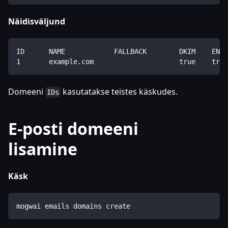
Näidisväljund
ID      NAME            FALLBACK        DKIM    ENAB
1       example.com                     true    true
Domeeni
kasutatakse teistes käskudes.
IDs
E-posti domeeni
lisamine
Käsk
mogwai emails domains create