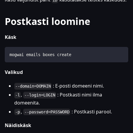
ID
Postkasti loomine
Käsk
mogwai emails boxes create
Valikud
: E-posti domeeni nimi.
--domain=DOMAIN
,
: Postkasti nimi ilma
-l
--login=LOGIN
domeenita.
,
: Postkasti parool.
-p
--password=PASSWORD
Näidiskäsk