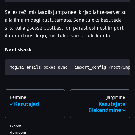
Selles režiimis laadib juhtpaneel kirjad lähte-serverist
alla ilma midagi kustutamata. Seda tuleks kasutada
siis, kui algsesse postkasti on pärast esimest importi
ilmunud uusi kirju, mis tuleb samuti üle kanda.
Näidiskäsk
mogwai emails boxes sync --import_config=/root/impor
Eelmine
Järgmine
Kasutajad
Kasutajate
ülekandmine
E-posti
domeeni