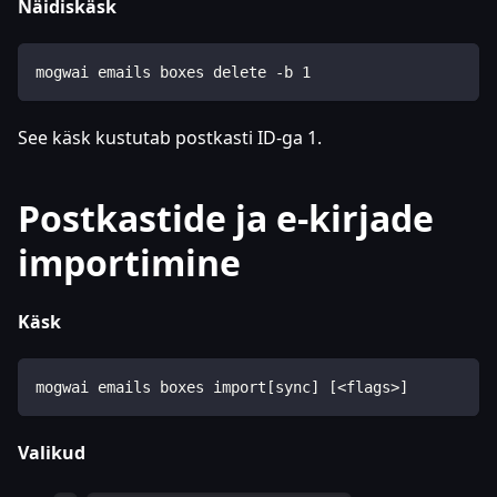
Näidiskäsk
mogwai emails boxes delete -b 1
See käsk kustutab postkasti ID-ga 1.
Postkastide ja e-kirjade
importimine
Käsk
mogwai emails boxes import[sync] [<flags>]
Valikud