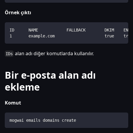
Örnek çıktı
ID      NAME            FALLBACK        DKIM    ENAB
1       example.com                     true    true
alan adı diğer komutlarda kullanılır.
IDs
Bir e-posta alan adı
ekleme
Komut
mogwai emails domains create