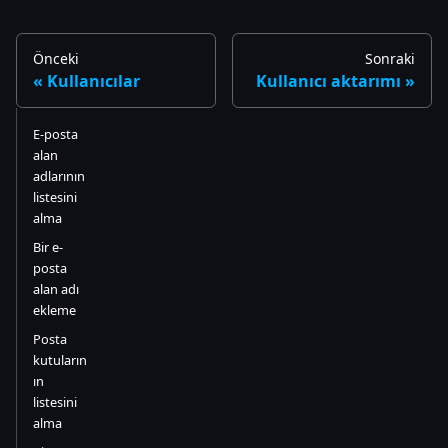
Önceki
Sonraki
Kullanıcılar
Kullanıcı aktarımı
E-posta
alan
adlarının
listesini
alma
Bir e-
posta
alan adı
ekleme
Posta
kutuların
ın
listesini
alma