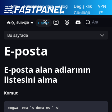
Site
Faturalandırma
Blog
Değişiklik
VPN
Günlüğü
Türkçe
Ara
CLI
E-posta
Bu sayfada
E-posta
E-posta alan adlarının
listesini alma
Komut
mogwai emails domains list