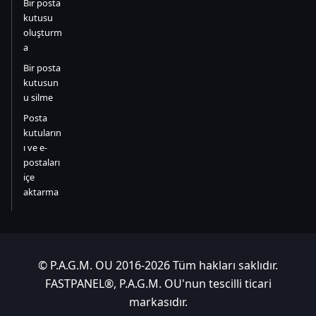
Bir posta
kutusu
oluşturm
a
Bir posta
kutusun
u silme
Posta
kutuların
ı ve e-
postaları
içe
aktarma
© P.A.G.M. OU 2016-2026 Tüm hakları saklıdır.
FASTPANEL®, P.A.G.M. OU'nun tescilli ticari
markasıdır.