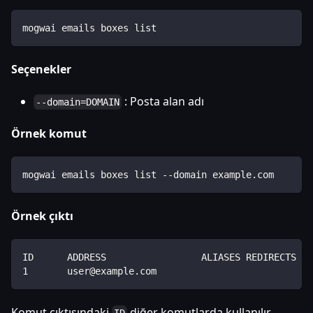
mogwai emails boxes list
Seçenekler
: Posta alan adı
--domain=DOMAIN
Örnek komut
mogwai emails boxes list --domain example.com
Örnek çıktı
ID      ADDRESS                 ALIASES REDIRECTS   
1       user@example.com                            
Komut çıktısındaki
diğer komutlarda kullanılır.