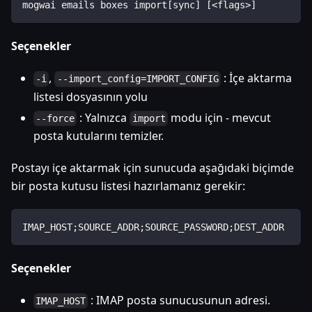
mogwai emails boxes import[sync] [<flags>]
Seçenekler
,
: İçe aktarma
-i
--import_config=IMPORT_CONFIG
listesi dosyasının yolu
: Yalnızca
modu için - mevcut
--force
import
posta kutularını temizler.
Postayı içe aktarmak için sunucuda aşağıdaki biçimde
bir posta kutusu listesi hazırlamanız gerekir:
IMAP_HOST;SOURCE_ADDR;SOURCE_PASSWORD;DEST_ADDR
Seçenekler
: IMAP posta sunucusunun adresi.
IMAP_HOST