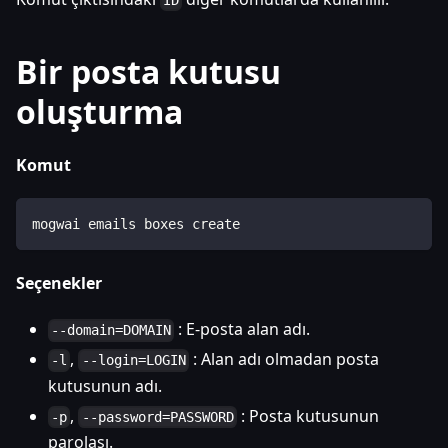
ID
Bir posta kutusu
oluşturma
Komut
mogwai emails boxes create
Seçenekler
: E-posta alan adı.
--domain=DOMAIN
,
: Alan adı olmadan posta
-l
--login=LOGIN
kutusunun adı.
,
: Posta kutusunun
-p
--password=PASSWORD
parolası.