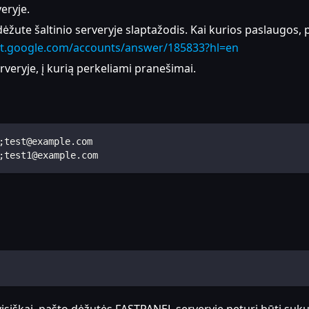
eryje.
dėžute šaltinio serveryje slaptažodis. Kai kurios paslaugos,
rt.google.com/accounts/answer/185833?hl=en
veryje, į kurią perkeliami pranešimai.
;test@example.com
;test1@example.com
isiškai, pašto dėžutės FASTPANEL serveryje neturi būti sukur