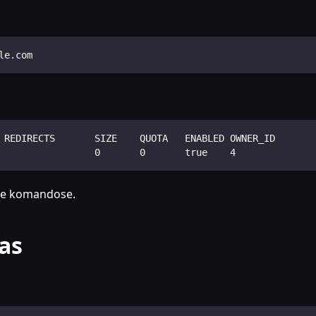
le.com
 REDIRECTS       SIZE    QUOTA   ENABLED OWNER_ID       
                 0       0       true    4              
se komandose.
as