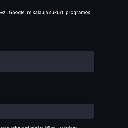
 pvz., Google, reikalauja sukurti programos
tos arba turi būti tuščios – vykdant