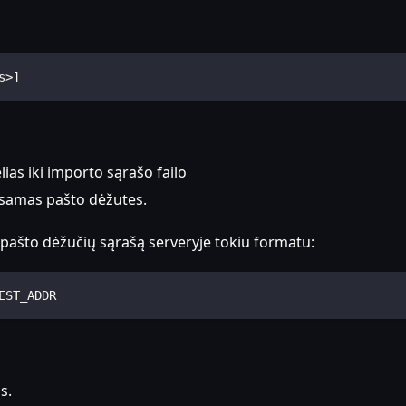
s>]
lias iki importo sąrašo failo
 esamas pašto dėžutes.
 pašto dėžučių sąrašą serveryje tokiu formatu:
EST_ADDR
s.