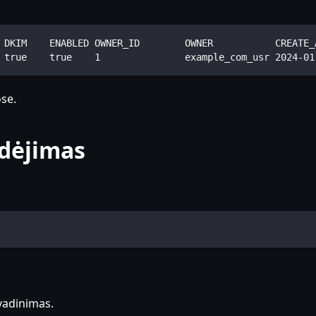
 DKIM    ENABLED OWNER_ID        OWNER           CREATE_
 true    true    1               example_com_usr 2024-01
se.
idėjimas
vadinimas.