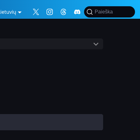
Lietuvių
Paieška