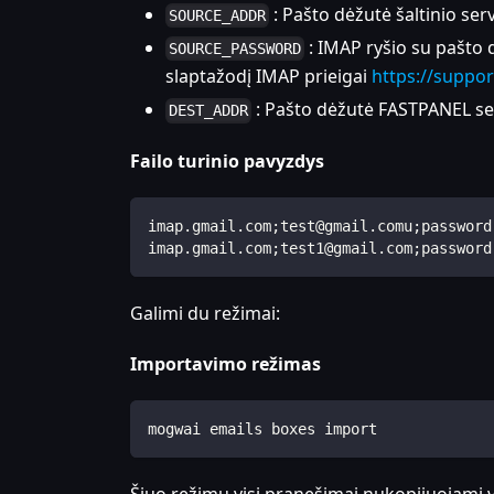
: Pašto dėžutė šaltinio serv
SOURCE_ADDR
: IMAP ryšio su pašto 
SOURCE_PASSWORD
slaptažodį IMAP prieigai
https://suppo
: Pašto dėžutė FASTPANEL ser
DEST_ADDR
Failo turinio pavyzdys
imap.gmail.com;test@gmail.comu;password
imap.gmail.com;test1@gmail.com;password
Galimi du režimai:
Importavimo režimas
mogwai emails boxes import
Šiuo režimu visi pranešimai nukopijuojami v