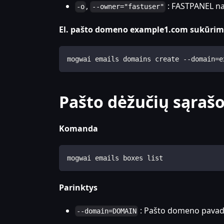
,
: FASTPANEL na
-o
--owner="fastuser"
El. pašto domeno example1.com sukūrimo
mogwai emails domains create --domain=e
Pašto dėžučių sąraš
Komanda
mogwai emails boxes list
Parinktys
: Pašto domeno pavad
--domain=DOMAIN