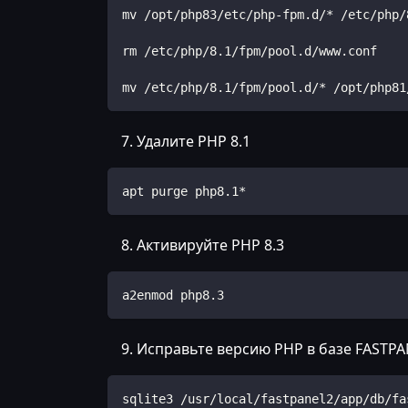
mv /opt/php83/etc/php-fpm.d/* /etc/php/
rm /etc/php/8.1/fpm/pool.d/www.conf
mv /etc/php/8.1/fpm/pool.d/* /opt/php81
Удалите PHP 8.1
apt purge php8.1*
Активируйте PHP 8.3
a2enmod php8.3
Исправьте версию PHP в базе FASTPA
sqlite3 /usr/local/fastpanel2/app/db/fa