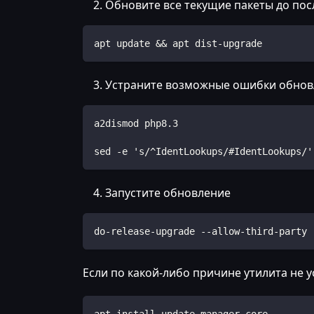
Обновите все текущие пакеты до пос
apt update && apt dist-upgrade
Устраните возможные ошибки обновл
a2dismod php8.3
sed -e 's/^IdentLookups/#IdentLookups/'
Запустите обновление
do-release-upgrade --allow-third-party
Если по какой-либо причине утилита не 