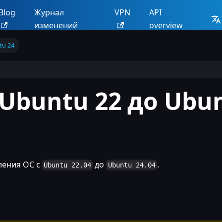
Blog
Журнал
VPN
API
изменений
overview
tu 24
Ubuntu 22 до Ubun
ления ОС с
до
.
Ubuntu 22.04
Ubuntu 24.04