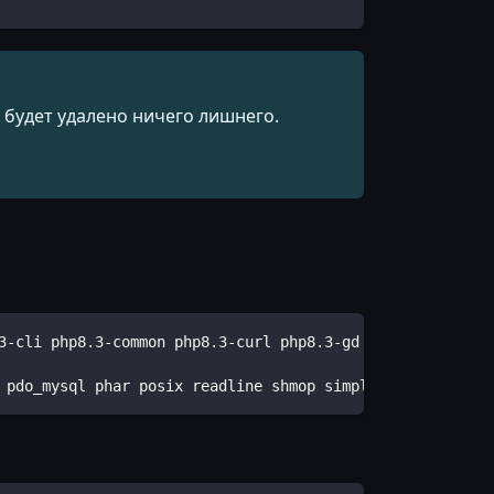
 будет удалено ничего лишнего.
3-cli php8.3-common php8.3-curl php8.3-gd php8.3-mbstrin
 pdo_mysql phar posix readline shmop simplexml sockets s