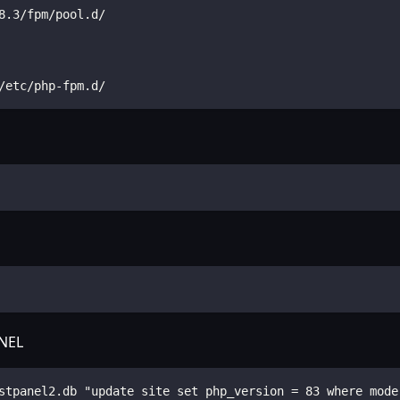
8.3/fpm/pool.d/
/etc/php-fpm.d/
NEL
stpanel2.db "update site set php_version = 83 where mode