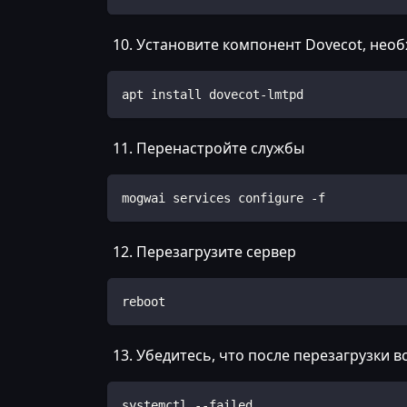
Установите компонент Dovecot, нео
apt install dovecot-lmtpd
Перенастройте службы
mogwai services configure -f
Перезагрузите сервер
reboot
Убедитесь, что после перезагрузки 
systemctl --failed