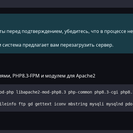
ы перед подтверждением, убедитесь, что в процессе не
 система предлагает вам перезагрузить сервер.
лями, PHP8.3-FPM и модулем для Apache2
od-php libapache2-mod-php8.3 php-common php8.3-cgi php8.
ileinfo ftp gd gettext iconv mbstring mysqli mysqlnd pdo