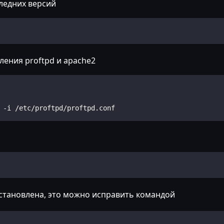
ледних версий
ения proftpd и apache2
 -i /etc/proftpd/proftpd.conf
установлена, это можно исправить командой