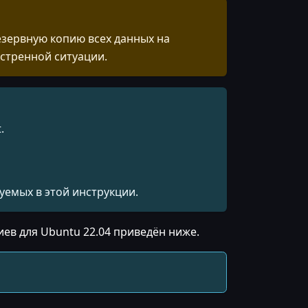
зервную копию всех данных на
кстренной ситуации.
.
уемых в этой инструкции.
ев для Ubuntu 22.04 приведён ниже.