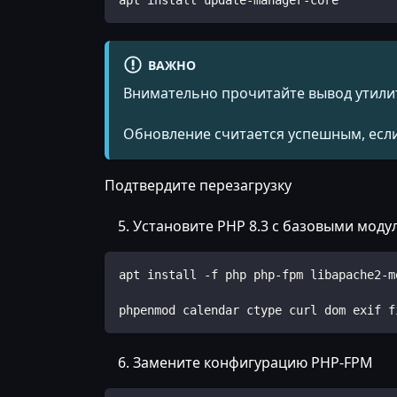
apt install update-manager-core
ВАЖНО
Внимательно прочитайте вывод утилит
Обновление считается успешным, если
Подтвердите перезагрузку
Установите PHP 8.3 с базовыми моду
apt install -f php php-fpm libapache2-m
phpenmod calendar ctype curl dom exif f
Замените конфигурацию PHP-FPM