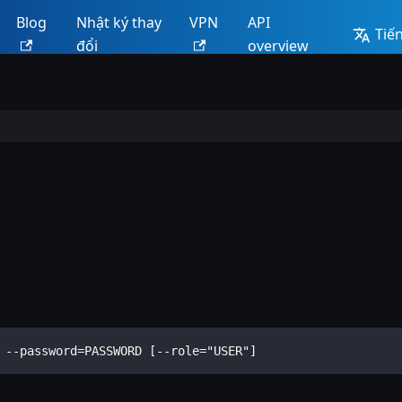
Blog
Nhật ký thay
VPN
API
Tiến
đổi
overview
 --password=PASSWORD [--role="USER"]