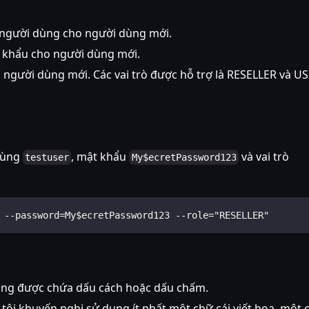
n người dùng cho người dùng mới.
t khẩu cho người dùng mới.
ho người dùng mới. Các vai trò được hỗ trợ là RESELLER và US
dùng
, mật khẩu
và vai trò
testuser
My$ecretPassword123
 --password=My$ecretPassword123 --role="RESELLER"
hông được chứa dấu cách hoặc dấu chấm.
 tôi khuyến nghị sử dụng ít nhất một chữ cái viết hoa, một 