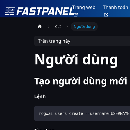
Trang web
Thanh toán
CLI
Người dùng
Trên trang này
Người dùng
Tạo người dùng mới
Lệnh
mogwai users create --username=USERNAME