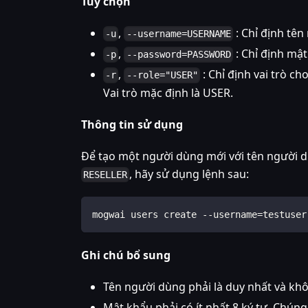
Tùy chọn
,
: Chỉ định tê
-u
--username=USERNAME
,
: Chỉ định mậ
-p
--password=PASSWORD
,
: Chỉ định vai trò c
-r
--role="USER"
Vai trò mặc định là USER.
Thông tin sử dụng
Để tạo một người dùng mới với tên người 
, hãy sử dụng lệnh sau:
RESELLER
mogwai users create --username=testuser
Ghi chú bổ sung
Tên người dùng phải là duy nhất và k
Mật khẩu phải có ít nhất 8 ký tự. Chúng