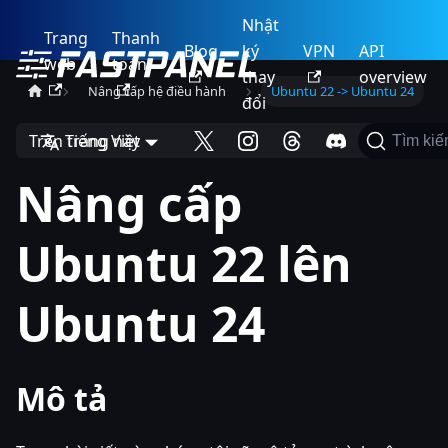
Nhật
Trang
Thanh
Blog
ký
VPN
API
web
toán
thay
overview
Nâng cấp hệ điều hành
Ubuntu 22 -> Ubuntu 24
đổi
Trên trang này
Tiếng Việt
Tìm ki
Nâng cấp
Ubuntu 22 lên
Ubuntu 24
Mô tả