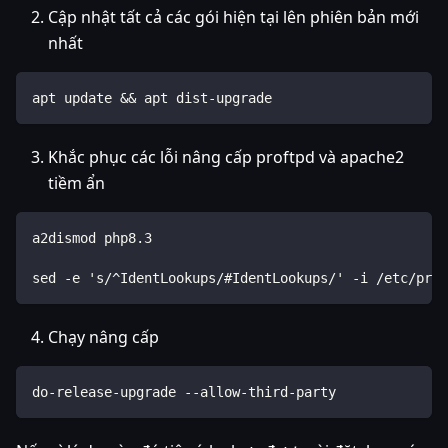
Cập nhật tất cả các gói hiện tại lên phiên bản mới
nhất
apt update && apt dist-upgrade
Khắc phục các lỗi nâng cấp proftpd và apache2
tiềm ẩn
a2dismod php8.3
sed -e 's/^IdentLookups/#IdentLookups/' -i /etc/prof
Chạy nâng cấp
do-release-upgrade --allow-third-party