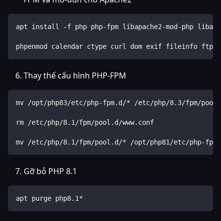
apt install -f php php-fpm libapache2-mod-php libapa
phpenmod calendar ctype curl dom exif fileinfo ftp g
Thay thế cấu hình PHP-FPM
mv /opt/php83/etc/php-fpm.d/* /etc/php/8.3/fpm/pool.
rm /etc/php/8.1/fpm/pool.d/www.conf
mv /etc/php/8.1/fpm/pool.d/* /opt/php81/etc/php-fpm.
Gỡ bỏ PHP 8.1
apt purge php8.1*