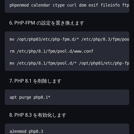
phpenmod calendar ctype curl dom exif fileinfo ftp g
PHP-FPM の設定を置き換えます
mv /opt/php83/etc/php-fpm.d/* /etc/php/8.3/fpm/pool.
rm /etc/php/8.1/fpm/pool.d/www.conf
mv /etc/php/8.1/fpm/pool.d/* /opt/php81/etc/php-fpm.
PHP 8.1 を削除します
apt purge php8.1*
PHP 8.3 を有効化します
a2enmod php8.3