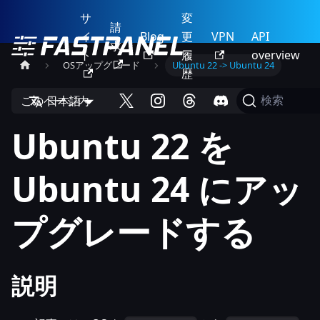
サ
変
請
イ
Blog
更
VPN
API
求
ト
履
overview
OSアップグレード
Ubuntu 22 -> Ubuntu 24
歴
このページ内
日本語
検索
Ubuntu 22 を
Ubuntu 24 にアッ
プグレードする
説明