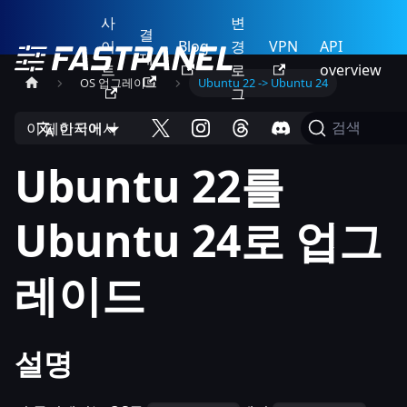
사
변
결
이
Blog
경
VPN
API
제
트
로
overview
OS 업그레이드
Ubuntu 22 -> Ubuntu 24
그
이 페이지에서
한국어
검색
Ubuntu 22를
Ubuntu 24로 업그
레이드
설명