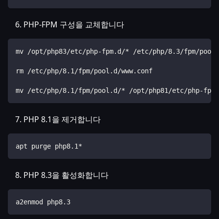
PHP-FPM 구성을 교체합니다
mv /opt/php83/etc/php-fpm.d/* /etc/php/8.3/fpm/pool.
rm /etc/php/8.1/fpm/pool.d/www.conf
mv /etc/php/8.1/fpm/pool.d/* /opt/php81/etc/php-fpm.
PHP 8.1을 제거합니다
apt purge php8.1*
PHP 8.3을 활성화합니다
a2enmod php8.3