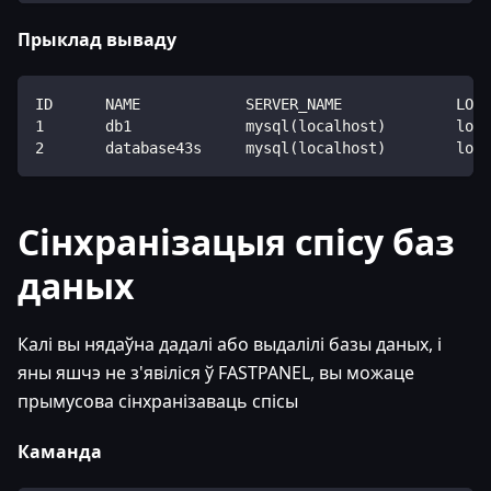
Прыклад вываду
ID      NAME            SERVER_NAME             LOCA
1       db1             mysql(localhost)        loca
2       database43s     mysql(localhost)        loca
Сінхранізацыя спісу баз
даных
Калі вы нядаўна дадалі або выдалілі базы даных, і
яны яшчэ не з'явіліся ў FASTPANEL, вы можаце
прымусова сінхранізаваць спісы
Каманда