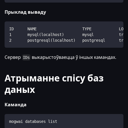
Прыклад вываду
ID      NAME                    TYPE            LOCA
1       mysql(localhost)        mysql           true
2       postgresql(localhost)   postgresql      true
Сервер
выкарыстоўваецца ў іншых камандах.
IDs
Атрыманне спісу баз
даных
Каманда
mogwai databases list