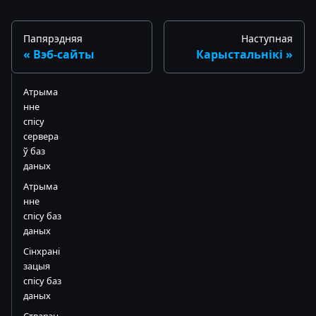
Папярэдняя
Наступная
Вэб-сайты
Карыстальнікі
Атрыма
нне
спісу
сервера
ў баз
даных
Атрыма
нне
спісу баз
даных
Сінхрані
зацыя
спісу баз
даных
Стварэн