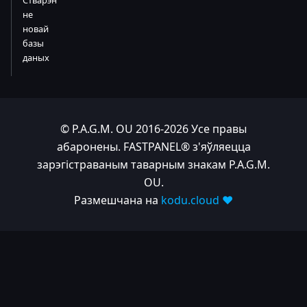
не
новай
базы
даных
© P.A.G.M. OU 2016-2026 Усе правы
абаронены. FASTPANEL® з'яўляецца
зарэгістраваным таварным знакам P.A.G.M.
OU.
Размешчана на
kodu.cloud ❤️