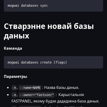
mogwai databases sync
Стварэнне новай базы
даных
Каманда
mogwai databases create [flags]
Параметры
,
: Назва базы даных.
-n
--name=NAME
,
: Карыстальнік
-o
--owner="fastuser"
FASTPANEL, якому будзе дададзена база даных.