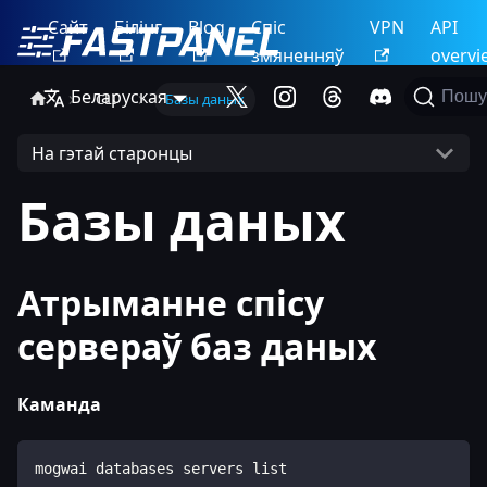
Сайт
Білінг
Blog
Спіс
VPN
API
змяненняў
overvi
Беларуская
Пошу
CLI
Базы даных
На гэтай старонцы
Базы даных
Атрыманне спісу
сервераў баз даных
Каманда
mogwai databases servers list