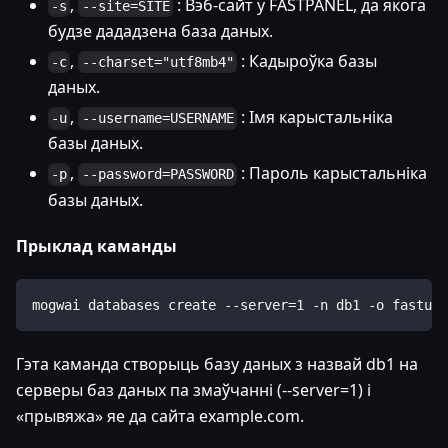
,
: Вэб-сайт у FASTPANEL, да якога
-s
--site=SITE
будзе дададзена база даных.
,
: Кадыроўка базы
-c
--charset="utf8mb4"
даных.
,
: Імя карыстальніка
-u
--username=USERNAME
базы даных.
,
: Пароль карыстальніка
-p
--password=PASSWORD
базы даных.
Прыклад каманды
mogwai databases create --server=1 -n db1 -o fastus
Гэта каманда створыць базу даных з назвай db1 на
серверы баз даных па змаўчанні (--server=1) і
«прывяжа» яе да сайта example.com.