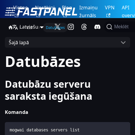
Vietne
Norēķini
Blog
Izmaiņu
VPN
API
žurnāls
overv
Latviešu
Meklēt
CLI
Datubāzes
Šajā lapā
Datubāzes
Datubāzu serveru
saraksta iegūšana
Komanda
mogwai databases servers list