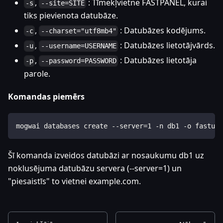
,
: Tīmekļvietne FASTPANEL, kurai
-s
--site=SITE
tiks pievienota datubāze.
,
: Datubāzes kodējums.
-c
--charset="utf8mb4"
,
: Datubāzes lietotājvārds.
-u
--username=USERNAME
,
: Datubāzes lietotāja
-p
--password=PASSWORD
parole.
Komandas piemērs
mogwai databases create --server=1 -n db1 -o fastus
Šī komanda izveidos datubāzi ar nosaukumu db1 uz
noklusējuma datubāzu servera (--server=1) un
"piesaistīs" to vietnei example.com.