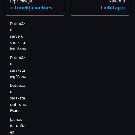
Iepriekšējā
Nākamā
Tīmekļa vietnes
Lietotāji
Datubāz
u
serveru
saraksta
iegūšana
Datubāz
u
saraksta
iegūšana
Datubāz
u
saraksta
sinhroniz
ēšana
Jaunas
datubāz
es