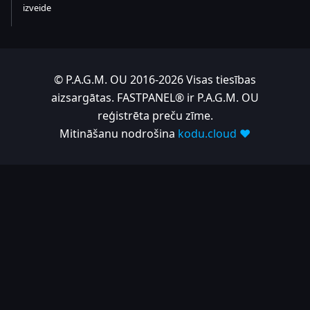
izveide
© P.A.G.M. OU 2016-2026 Visas tiesības
aizsargātas. FASTPANEL® ir P.A.G.M. OU
reģistrēta preču zīme.
Mitināšanu nodrošina
kodu.cloud ❤️