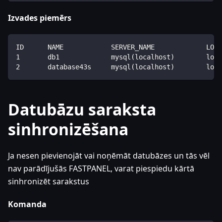
Izvades piemērs
ID      NAME            SERVER_NAME             LOCA
1       db1             mysql(localhost)        loca
2       database43s     mysql(localhost)        loca
Datubāzu saraksta
sinhronizēšana
Ja nesen pievienojāt vai noņēmāt datubāzes un tās vēl
nav parādījušās FASTPANEL, varat piespiedu kārtā
sinhronizēt sarakstus
Komanda