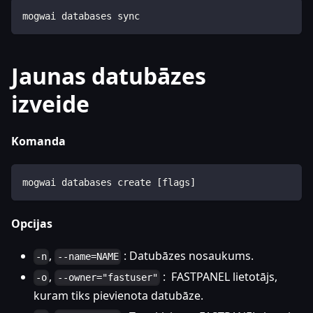
mogwai databases sync
Jaunas datubāzes
izveide
Komanda
mogwai databases create [flags]
Opcijas
,
: Datubāzes nosaukums.
-n
--name=NAME
,
: FASTPANEL lietotājs,
-o
--owner="fastuser"
kuram tiks pievienota datubāze.