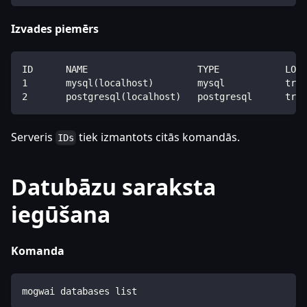
Izvades piemērs
ID      NAME                    TYPE            LOCA
1       mysql(localhost)        mysql           true
2       postgresql(localhost)   postgresql      true
Serveris
tiek izmantots citās komandās.
IDs
Datubāzu saraksta
iegūšana
Komanda
mogwai databases list