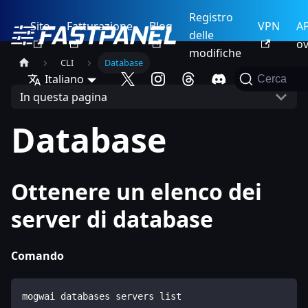
Registro
Sito
Fatturazione
Blog
VPN
AP
delle
ov
modifiche
CLI
Database
Italiano
Cerca
In questa pagina
Database
Ottenere un elenco dei
server di database
Comando
mogwai databases servers list