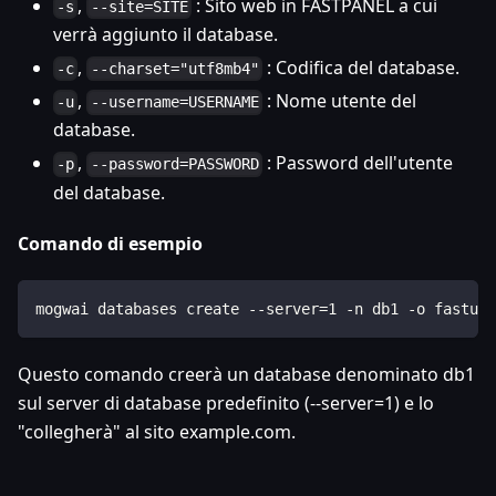
,
: Sito web in FASTPANEL a cui
-s
--site=SITE
verrà aggiunto il database.
,
: Codifica del database.
-c
--charset="utf8mb4"
,
: Nome utente del
-u
--username=USERNAME
database.
,
: Password dell'utente
-p
--password=PASSWORD
del database.
Comando di esempio
mogwai databases create --server=1 -n db1 -o fastus
Questo comando creerà un database denominato db1
sul server di database predefinito (--server=1) e lo
"collegherà" al sito example.com.