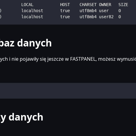
         LOCAL           HOST    CHARSET OWNER   SIZE   
)        localhost       true    utf8mb4 user    0      
)        localhost       true    utf8mb4 user82  0      
 baz danych
ych i nie pojawiły się jeszcze w FASTPANEL, możesz wymusić
zy danych