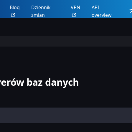
Blog
Dziennik
VPN
API
zmian
overview
rwerów baz danych