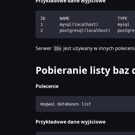
Przykładowe dane wyjściowe
ID      NAME                    TYPE   
1       mysql(localhost)        mysql  
2       postgresql(localhost)   postgre
Serwer
jest używany w innych poleceni
IDs
Pobieranie listy baz
Polecenie
mogwai databases list
Przykładowe dane wyjściowe