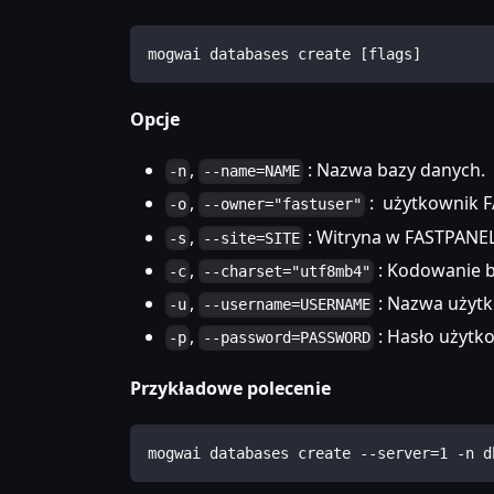
mogwai databases create [flags]
Opcje
,
: Nazwa bazy danych.
-n
--name=NAME
,
: użytkownik F
-o
--owner="fastuser"
,
: Witryna w FASTPANEL
-s
--site=SITE
,
: Kodowanie b
-c
--charset="utf8mb4"
,
: Nazwa użytk
-u
--username=USERNAME
,
: Hasło użytk
-p
--password=PASSWORD
Przykładowe polecenie
mogwai databases create --server=1 -n d