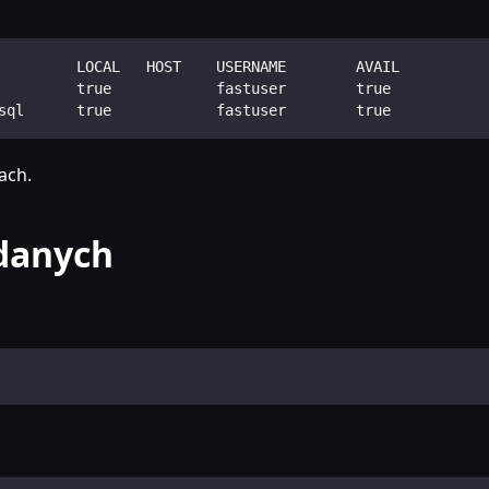
         LOCAL   HOST    USERNAME        AVAIL
         true            fastuser        true
sql      true            fastuser        true
ach.
 danych