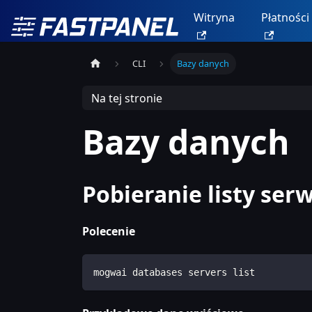
Witryna
Płatności
CLI
Bazy danych
Na tej stronie
Bazy danych
Pobieranie listy se
Polecenie
mogwai databases servers list