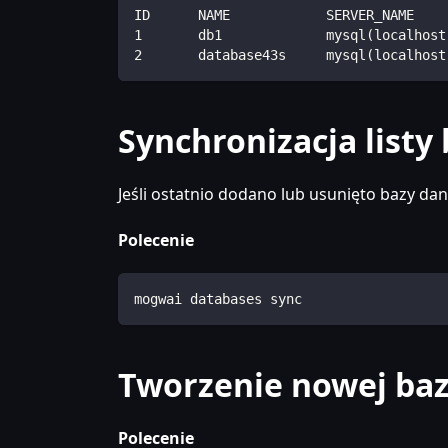
ID      NAME            SERVER_NAME    
1       db1             mysql(localhost
2       database43s     mysql(localhost
Synchronizacja listy
Jeśli ostatnio dodano lub usunięto bazy dan
Polecenie
mogwai databases sync
Tworzenie nowej ba
Polecenie