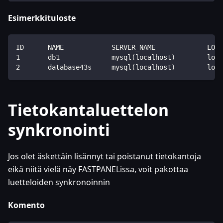
Esimerkkituloste
ID      NAME            SERVER_NAME             LOCA
1       db1             mysql(localhost)        loca
2       database43s     mysql(localhost)        loca
Tietokantaluettelon
synkronointi
Jos olet äskettäin lisännyt tai poistanut tietokantoja
eikä niitä vielä näy FASTPANELissa, voit pakottaa
luetteloiden synkronoinnin
Komento