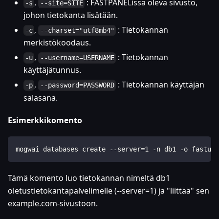
,
: FASTPANELissa oleva sivusto,
-s
--site=SITE
johon tietokanta lisätään.
,
: Tietokannan
-c
--charset="utf8mb4"
merkistökoodaus.
,
: Tietokannan
-u
--username=USERNAME
käyttäjätunnus.
,
: Tietokannan käyttäjän
-p
--password=PASSWORD
salasana.
Esimerkkikomento
mogwai databases create --server=1 -n db1 -o fastus
Tämä komento luo tietokannan nimeltä db1
oletustietokantapalvelimelle (--server=1) ja "liittää" sen
example.com-sivustoon.