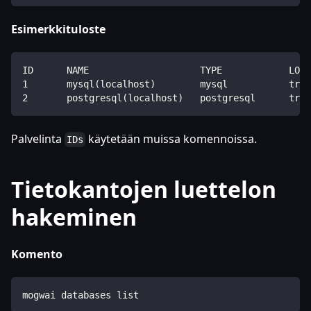
Esimerkkituloste
ID      NAME                    TYPE            LOCA
1       mysql(localhost)        mysql           true
2       postgresql(localhost)   postgresql      true
Palvelinta
käytetään muissa komennoissa.
IDs
Tietokantojen luettelon
hakeminen
Komento
mogwai databases list