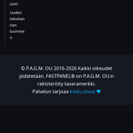
ointi
Uuden
tietokan
nan
luomine
n
© P.A.G.M. OU 2016-2026 Kaikki oikeudet
pidätetään. FASTPANEL® on P.A.G.M. OU:n
rekisteröity tavaramerkki.
Palvelun tarjoaa
kodu.cloud ❤️