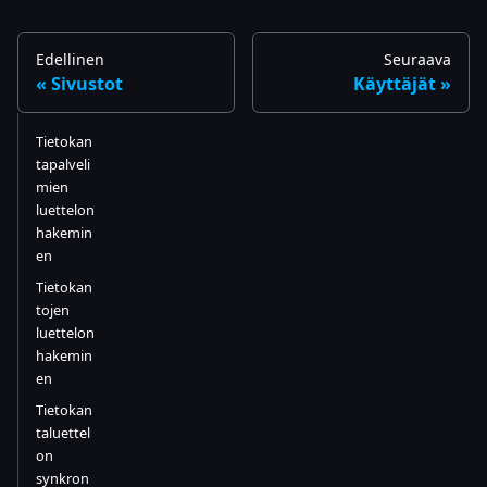
Edellinen
Seuraava
Sivustot
Käyttäjät
Tietokan
tapalveli
mien
luettelon
hakemin
en
Tietokan
tojen
luettelon
hakemin
en
Tietokan
taluettel
on
synkron