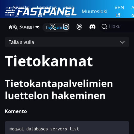
Sivusto
Laskutus
Blog
VPN
A
Muutosloki
o
Suomi
Haku
CLI
Tietokannat
Tällä sivulla
Tietokannat
Tietokantapalvelimien
luettelon hakeminen
Komento
mogwai databases servers list