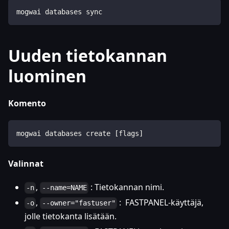
mogwai databases sync
Uuden tietokannan
luominen
Komento
mogwai databases create [flags]
Valinnat
,
: Tietokannan nimi.
-n
--name=NAME
,
: FASTPANEL-käyttäjä,
-o
--owner="fastuser"
jolle tietokanta lisätään.