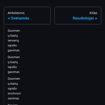
Ankstesnis
Kitas
Svetainės
Naudotojai
Duomen
ų bazių
serverių
sąrašo
gavimas
Duomen
ų bazių
sąrašo
gavimas
Duomen
ų bazių
sąrašo
sinchroni
zavimas
Naujos