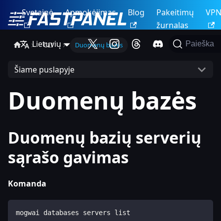
Svetainė
Apmokėjimas
Blog
Pakeitimų
VP
žurnalas
Lietuvių
Paieška
CLI
Duomenų bazės
Šiame puslapyje
Duomenų bazės
Duomenų bazių serverių
sąrašo gavimas
Komanda
mogwai databases servers list