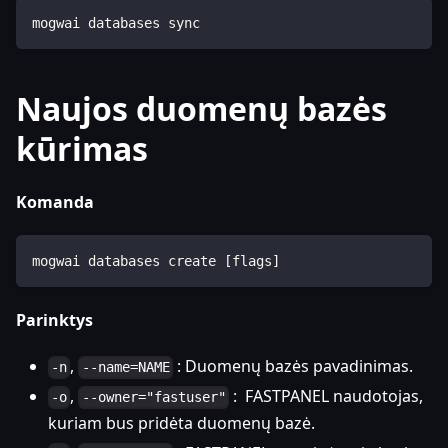
mogwai databases sync
Naujos duomenų bazės
kūrimas
Komanda
mogwai databases create [flags]
Parinktys
,
: Duomenų bazės pavadinimas.
-n
--name=NAME
,
: FASTPANEL naudotojas,
-o
--owner="fastuser"
kuriam bus pridėta duomenų bazė.