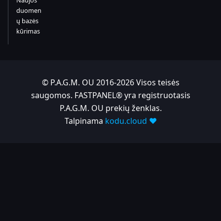
duomen
ų bazės
kūrimas
© P.A.G.M. OU 2016-2026 Visos teisės
saugomos. FASTPANEL® yra registruotasis
P.A.G.M. OU prekių ženklas.
Talpinama
kodu.cloud ❤️