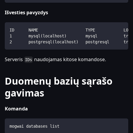
Išvesties pavyzdys
ID      NAME                    TYPE            LOCA
1       mysql(localhost)        mysql           true
2       postgresql(localhost)   postgresql      true
Serveris
naudojamas kitose komandose.
IDs
Duomenų bazių sąrašo
gavimas
Komanda
mogwai databases list