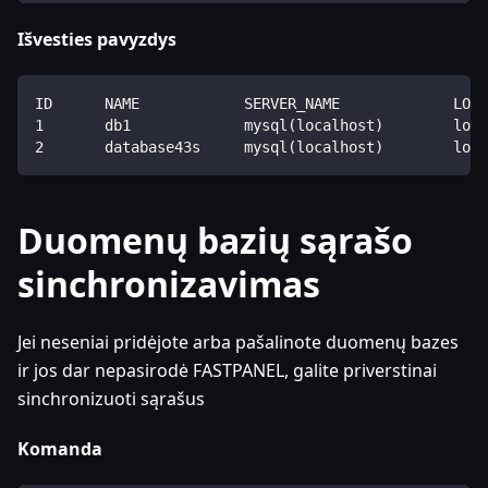
Išvesties pavyzdys
ID      NAME            SERVER_NAME             LOCA
1       db1             mysql(localhost)        loca
2       database43s     mysql(localhost)        loca
Duomenų bazių sąrašo
sinchronizavimas
Jei neseniai pridėjote arba pašalinote duomenų bazes
ir jos dar nepasirodė FASTPANEL, galite priverstinai
sinchronizuoti sąrašus
Komanda