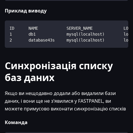
Приклад виводу
ID      NAME            SERVER_NAME             LOCA
1       db1             mysql(localhost)        loca
2       database43s     mysql(localhost)        loca
Синхронізація списку
баз даних
Якщо ви нещодавно додали або видалили бази
даних, і вони ще не з’явилися у FASTPANEL, ви
можете примусово виконати синхронізацію списків
Команда