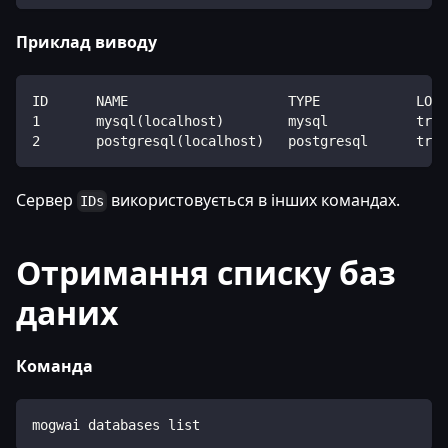
Приклад виводу
ID      NAME                    TYPE            LOCA
1       mysql(localhost)        mysql           true
2       postgresql(localhost)   postgresql      true
Сервер
використовується в інших командах.
IDs
Отримання списку баз
даних
Команда
mogwai databases list