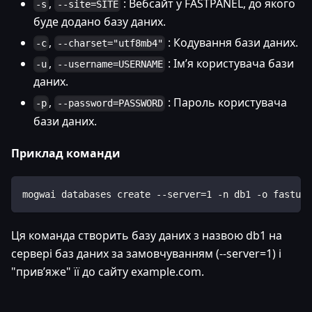
,
: Вебсайт у FASTPANEL, до якого
-s
--site=SITE
буде додано базу даних.
,
: Кодування бази даних.
-c
--charset="utf8mb4"
,
: Ім’я користувача бази
-u
--username=USERNAME
даних.
,
: Пароль користувача
-p
--password=PASSWORD
бази даних.
Приклад команди
mogwai databases create --server=1 -n db1 -o fastus
Ця команда створить базу даних з назвою db1 на
сервері баз даних за замовчуванням (--server=1) і
"прив’яже" її до сайту example.com.