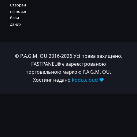
Створен
ня нової
бази
даних
© P.A.G.M. OU 2016-2026 Усі права захищено.
FASTPANEL® є зареєстрованою
торговельною маркою P.A.G.M. OU.
Хостинг надано
kodu.cloud ❤️