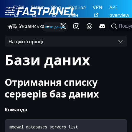
Сайт
Білінг
Blog
Журнал
VPN
API
змін
overview
Українська
Пошу
CLI
Бази даних
На цій сторінці
Бази даних
Отримання списку
серверів баз даних
Команда
mogwai databases servers list