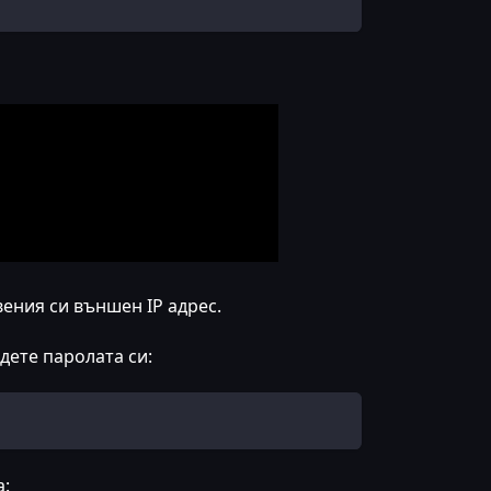
вения си външен IP адрес.
дете паролата си:
а: