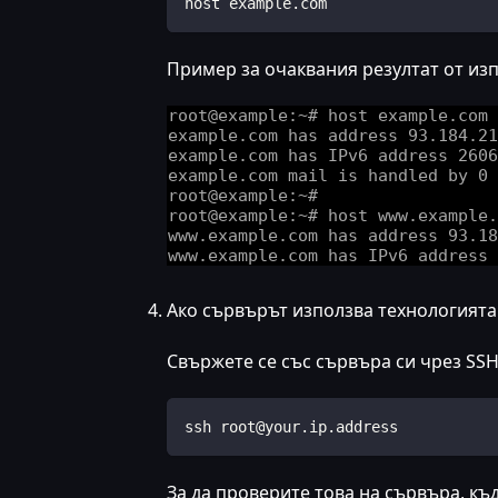
host example.com
Пример за очаквания резултат от из
Ако сървърът използва технологията 
Свържете се със сървъра си чрез SSH
ssh root@your.ip.address
За да проверите това на сървъра, къ