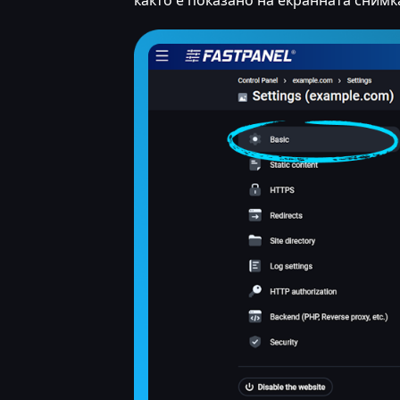
както е показано на екранната снимк