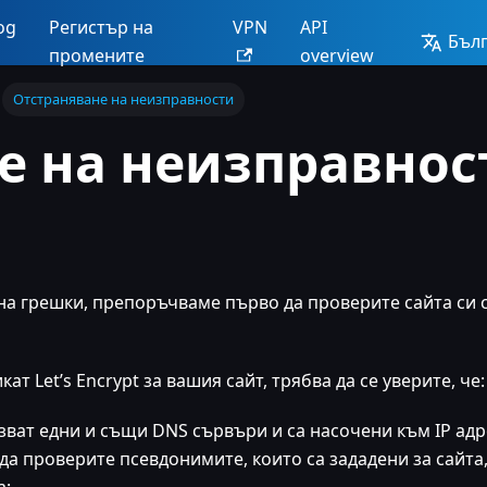
og
Регистър на
VPN
API
Бъл
промените
overview
Отстраняване на неизправности
 на неизправности
на грешки, препоръчваме първо да проверите сайта си с
т Let’s Encrypt за вашия сайт, трябва да се уверите, че:
ват едни и същи DNS сървъри и са насочени към IP адре
да проверите псевдонимите, които са зададени за сайта,