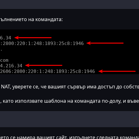
пълнението на командата:
NAT, уверете се, че вашият сървър има достъп до собст
, като използвате шаблона на командата по-долу, и въве
дето се намира вашият сайт, изпълнете следната команд