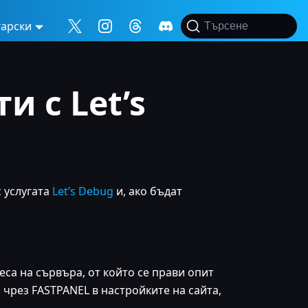
гарски
Търсене
 с Let’s
 услугата
Let’s Debug
и, ако бъдат
са на сървъра, от който се прави опит
 чрез FASTPANEL в настройките на сайта,