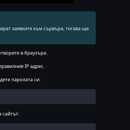
сират заявките към сървъра, тогава ще
отворите в браузъра.
правилния IP адрес.
дете паролата си:
 сайтът: