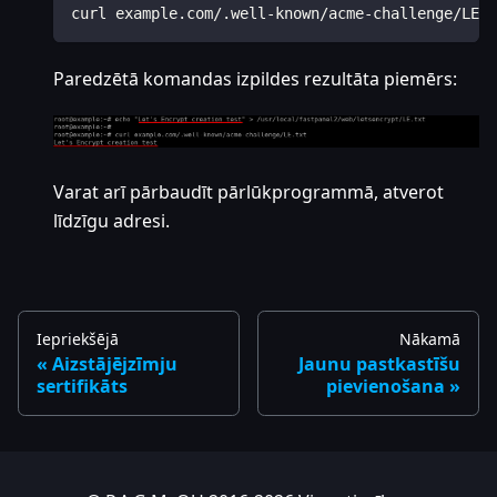
curl example.com/.well-known/acme-challenge/LE.t
Paredzētā komandas izpildes rezultāta piemērs:
Varat arī pārbaudīt pārlūkprogrammā, atverot
līdzīgu adresi.
Iepriekšējā
Nākamā
Aizstājējzīmju
Jaunu pastkastīšu
sertifikāts
pievienošana