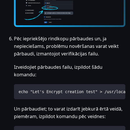
Pēc iepriekšējo rindkopu pārbaudes un, ja
nepieciešams, problēmu novēršanas varat veikt
pārbaudi, izmantojot verifikācijas failu.
Izveidojiet pārbaudes failu, izpildot šādu
komandu:
echo "Let's Encrypt creation test" > /usr/local/
Un pārbaudiet; to varat izdarīt jebkurā ērtā veidā,
piemēram, izpildot komandu pēc veidnes: