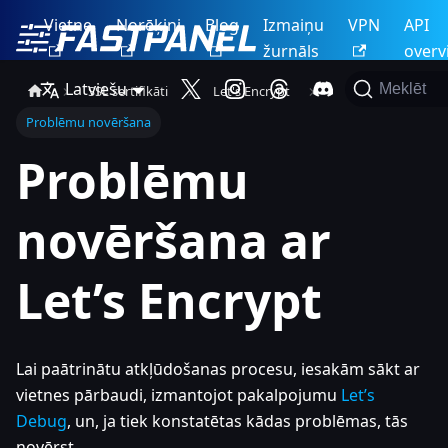
Vietne
Norēķini
Blog
Izmaiņu
VPN
API
žurnāls
overv
Latviešu
Meklēt
SSL sertifikāti
Let's Encrypt
Problēmu novēršana
Problēmu
novēršana ar
Let’s Encrypt
Lai paātrinātu atkļūdošanas procesu, iesakām sākt ar
vietnes pārbaudi, izmantojot pakalpojumu
Let’s
Debug
, un, ja tiek konstatētas kādas problēmas, tās
novērst.