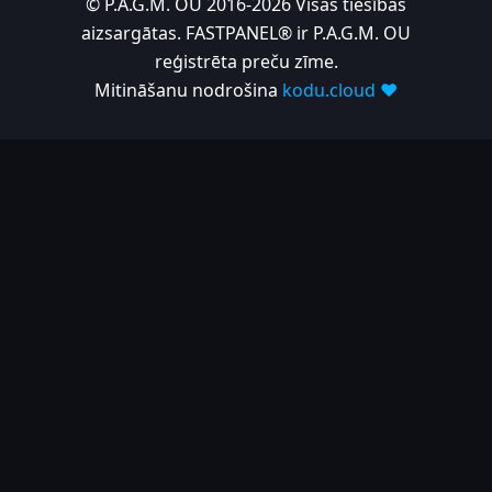
© P.A.G.M. OU 2016-2026 Visas tiesības
aizsargātas. FASTPANEL® ir P.A.G.M. OU
reģistrēta preču zīme.
Mitināšanu nodrošina
kodu.cloud ❤️