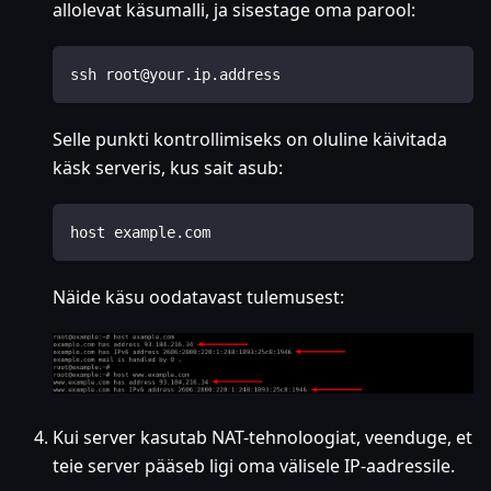
allolevat käsumalli, ja sisestage oma parool:
ssh root@your.ip.address
Selle punkti kontrollimiseks on oluline käivitada
käsk serveris, kus sait asub:
host example.com
Näide käsu oodatavast tulemusest:
Kui server kasutab NAT-tehnoloogiat, veenduge, et
teie server pääseb ligi oma välisele IP-aadressile.