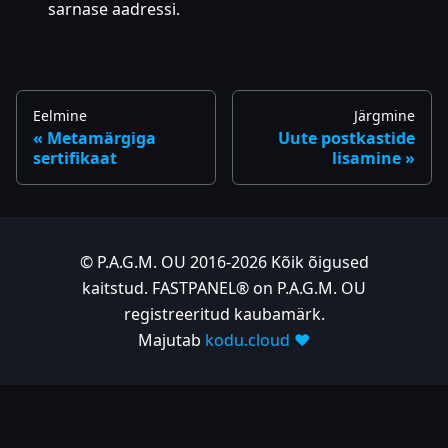
sarnase aadressi.
Eelmine
Järgmine
Metamärgiga
Uute postkastide
sertifikaat
lisamine
© P.A.G.M. OU 2016-2026 Kõik õigused
kaitstud. FASTPANEL® on P.A.G.M. OU
registreeritud kaubamärk.
Majutab
kodu.cloud ❤️