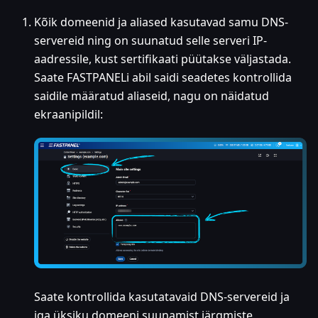
Kõik domeenid ja aliased kasutavad samu DNS-
servereid ning on suunatud selle serveri IP-
aadressile, kust sertifikaati püütakse väljastada.
Saate FASTPANELi abil saidi seadetes kontrollida
saidile määratud aliaseid, nagu on näidatud
ekraanipildil:
Saate kontrollida kasutatavaid DNS-servereid ja
iga üksiku domeeni suunamist järgmiste