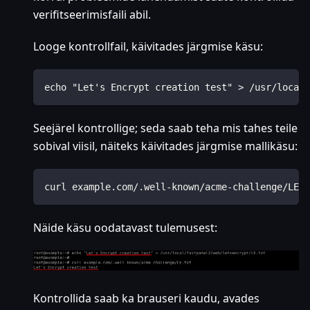
verifitseerimisfaili abil.
Looge kontrollfail, käivitades järgmise käsu:
echo "Let's Encrypt creation test" > /usr/local/
Seejärel kontrollige; seda saab teha mis tahes teile
sobival viisil, näiteks käivitades järgmise mallikäsu:
curl example.com/.well-known/acme-challenge/LE.t
Näide käsu oodatavast tulemusest:
Kontrollida saab ka brauseri kaudu, avades