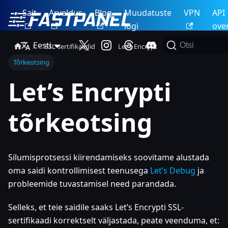
Sait
Arveldus
Blog
Muudatuste
VPN
API
logi
ove
Eesti
Otsi
SSL-sertifikaadid
Let's Encrypt
Tõrkeotsing
Let’s Encrypti
tõrkeotsing
Silumisprotsessi kiirendamiseks soovitame alustada
oma saidi kontrollimisest teenusega
Let’s Debug
ja
probleemide tuvastamisel need parandada.
Selleks, et teie saidile saaks Let’s Encrypti SSL-
sertifikaadi korrektselt väljastada, peate veenduma, et: