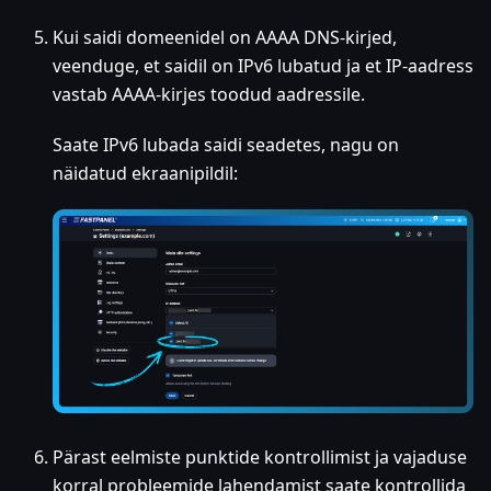
Kui saidi domeenidel on AAAA DNS-kirjed,
veenduge, et saidil on IPv6 lubatud ja et IP-aadress
vastab AAAA-kirjes toodud aadressile.
Saate IPv6 lubada saidi seadetes, nagu on
näidatud ekraanipildil:
Pärast eelmiste punktide kontrollimist ja vajaduse
korral probleemide lahendamist saate kontrollida