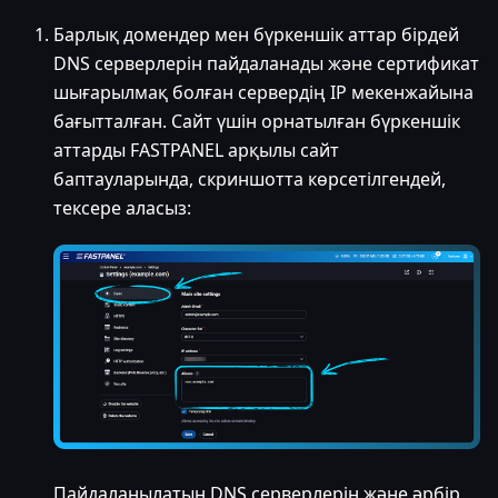
Барлық домендер мен бүркеншік аттар бірдей
DNS серверлерін пайдаланады және сертификат
шығарылмақ болған сервердің IP мекенжайына
бағытталған. Сайт үшін орнатылған бүркеншік
аттарды FASTPANEL арқылы сайт
баптауларында, скриншотта көрсетілгендей,
тексере аласыз:
Пайдаланылатын DNS серверлерін және әрбір