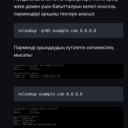
жеке домен үшін бағытталуын келесі консоль
пәрмендері арқылы тексере аласыз:
nslookup -q=NS example.com 8.8.8.8
Пәрменді орындаудың күтілетін нәтижесінің
мысалы:
nslookup example.com 8.8.8.8