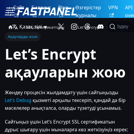
Сайт
Биллинг
Blog
Өзгерістер
VPN
API
журналы
ove
Қазақ тілі
Іздеу
SSL сертификаттары
Let's Encrypt
Ақауларды жою
Let’s Encrypt
ақауларын жою
Жөндеу процесін жылдамдату үшін сайтыңызды
Let’s Debug
қызметі арқылы тексеріп, қандай да бір
мәселелер анықталса, оларды түзетуді ұсынамыз.
Сайтыңыз үшін Let’s Encrypt SSL сертификатын
дұрыс шығару үшін мыналарға көз жеткізуіңіз керек: