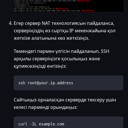
Егер сервер NAT технологиясын пайдаланса,
серверіңіздің өз сыртқы IP мекенжайына қол
жеткізе алатынына көз жеткізіңіз.
Төмендегі пәрмен үлгісін пайдаланып, SSH
арқылы серверіңізге қосылыңыз және
құпиясөзіңізді енгізіңіз:
ssh root@your.ip.address
Сайтыңыз орналасқан серверде тексеру үшін
келесі пәрменді орындаңыз:
curl -IL example.com