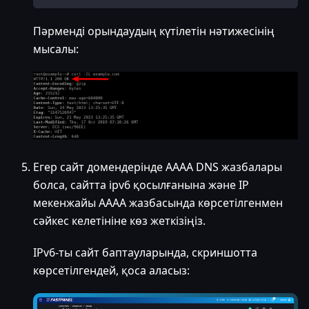
Пәрменді орындаудың күтілетін нәтижесінің
мысалы:
Егер сайт домендерінде AAAA DNS жазбалары
болса, сайтта ipv6 қосылғанына және IP
мекенжайы AAAA жазбасында көрсетілгенмен
сәйкес келетініне көз жеткізіңіз.
IPv6-ты сайт баптауларында, скриншотта
көрсетілгендей, қоса аласыз: