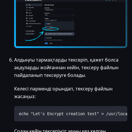
Алдыңғы тармақтарды тексеріп, қажет болса
ақауларды жойғаннан кейін, тексеру файлын
пайдаланып тексеруге болады.
Келесі пәрменді орындап, тексеру файлын
жасаңыз:
echo "Let's Encrypt creation test" > /usr/local/
Содан кейін тексеріңіз; мұны кез келген