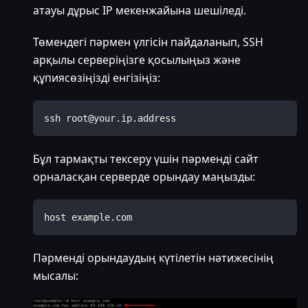
атауы дұрыс IP мекенжайына шешіледі.
Төмендегі пәрмен үлгісін пайдаланып, SSH
арқылы серверіңізге қосылыңыз және
құпиясөзіңізді енгізіңіз:
ssh root@your.ip.address
Бұл тармақты тексеру үшін пәрменді сайт
орналасқан серверде орындау маңызды:
host example.com
Пәрменді орындаудың күтілетін нәтижесінің
мысалы: