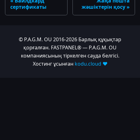
Вайлдкард
Жаңа пошта
сертификаты
жәшіктерін қосу
© P.A.G.M. OU 2016-2026 Барлық құқықтар
қорғалған. FASTPANEL® — P.A.G.M. OU
компаниясының тіркелген сауда белгісі.
Хостинг ұсынған
kodu.cloud ❤️