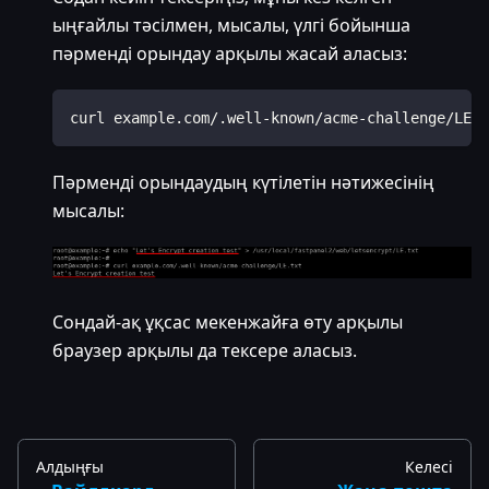
ыңғайлы тәсілмен, мысалы, үлгі бойынша
пәрменді орындау арқылы жасай аласыз:
curl example.com/.well-known/acme-challenge/LE.t
Пәрменді орындаудың күтілетін нәтижесінің
мысалы:
Сондай-ақ ұқсас мекенжайға өту арқылы
браузер арқылы да тексере аласыз.
Алдыңғы
Келесі