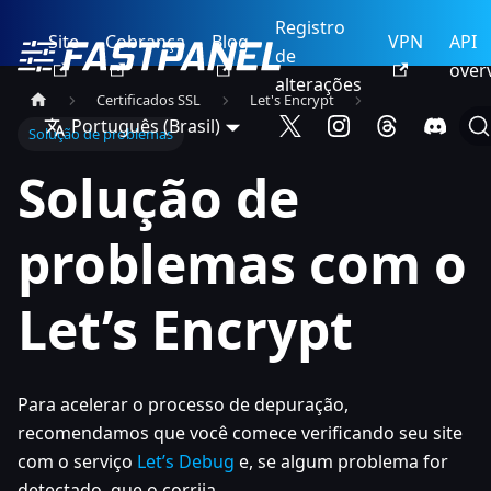
Registro
Site
Cobrança
Blog
VPN
API
de
over
alterações
Certificados SSL
Let's Encrypt
Português (Brasil)
Solução de problemas
Solução de
problemas com o
Let’s Encrypt
Para acelerar o processo de depuração,
recomendamos que você comece verificando seu site
com o serviço
Let’s Debug
e, se algum problema for
detectado, que o corrija.