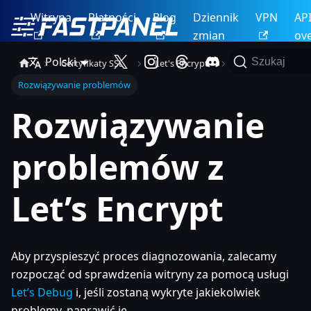
Witryna
Płatności
Blog
Dziennik
VPN
AP
zmian
ov
Polski
Szukaj
Certyfikaty SSL
Let's Encrypt
Rozwiązywanie problemów
Rozwiązywanie
problemów z
Let’s Encrypt
Aby przyspieszyć proces diagnozowania, zalecamy
rozpocząć od sprawdzenia witryny za pomocą usługi
Let’s Debug
i, jeśli zostaną wykryte jakiekolwiek
problemy, naprawić je.