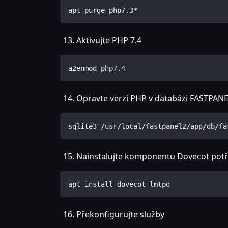
apt purge php7.3*
Aktivujte PHP 7.4
a2enmod php7.4
Opravte verzi PHP v databázi FASTPAN
sqlite3 /usr/local/fastpanel2/app/db/fa
Nainstalujte komponentu Dovecot potř
apt install dovecot-lmtpd
Překonfigurujte služby