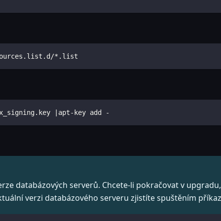
ources.list.d/*.list
x_signing.key |apt-key add -
rze databázových serverů. Chcete-li pokračovat v upgradu, m
tuální verzi databázového serveru zjistíte spuštěním příka