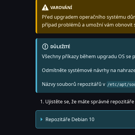
VAROVÁNÍ
Před upgradem operačního systému důraz
případ problémů a umožní vám obnovit s
DŮLEŽITÉ
Všechny příkazy během upgradu OS se pr
Odmítněte systémové návrhy na nahrazen
Názvy souborů repozitářů v
/etc/apt/so
Ujistěte se, že máte správné repozitáře
Repozitáře Debian 10