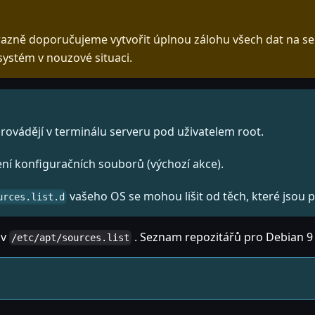
ně doporučujeme vytvořit úplnou zálohu všech dat na serv
ystém v nouzové situaci.
ovádějí v terminálu serveru pod uživatelem root.
í konfiguračních souborů (výchozí akce).
vašeho OS se mohou lišit od těch, které jsou 
urces.list.d
 v
. Seznam repozitářů pro Debian 9 
/etc/apt/sources.list