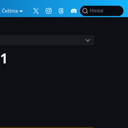
Čeština
Hledat
11