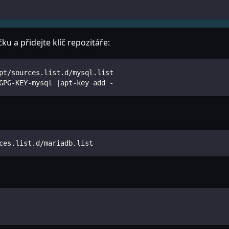
u a přidejte klíč repozitáře:
pt/sources.list.d/mysql.list
GPG-KEY-mysql |apt-key add -
ces.list.d/mariadb.list