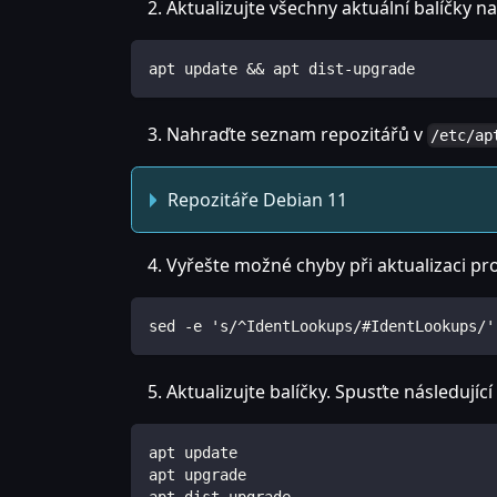
Aktualizujte všechny aktuální balíčky na
apt update && apt dist-upgrade
Nahraďte seznam repozitářů v
/etc/ap
Repozitáře Debian 11
Vyřešte možné chyby při aktualizaci pr
sed -e 's/^IdentLookups/#IdentLookups/'
Aktualizujte balíčky. Spusťte následují
apt update
apt upgrade