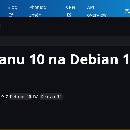
Blog
Přehled
VPN
API
změn
overview
anu 10 na Debian 
OS z
na
.
Debian 10
Debian 11