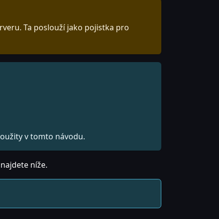
eru. Ta poslouží jako pojistka pro
použity v tomto návodu.
najdete níže.