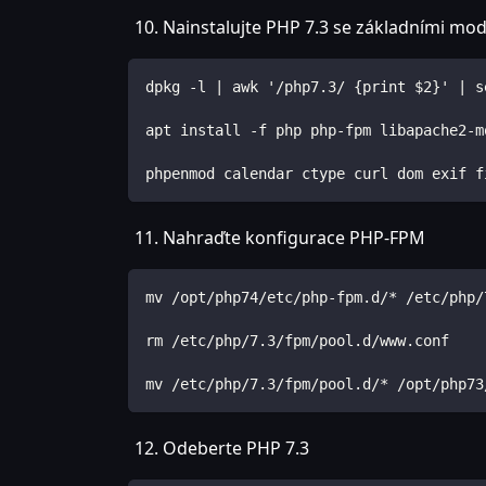
Nainstalujte PHP 7.3 se základními m
dpkg -l | awk '/php7.3/ {print $2}' | s
apt install -f php php-fpm libapache2-m
phpenmod calendar ctype curl dom exif f
Nahraďte konfigurace PHP-FPM
mv /opt/php74/etc/php-fpm.d/* /etc/php/
rm /etc/php/7.3/fpm/pool.d/www.conf
mv /etc/php/7.3/fpm/pool.d/* /opt/php73
Odeberte PHP 7.3