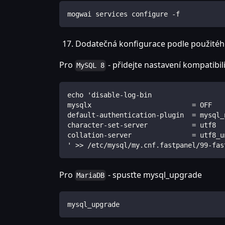
mogwai services configure -f
Dodatečná konfigurace podle použité
Pro
- přidejte nastavení kompatibil
MySQL 8
echo 'disable-log-bin
mysqlx                         = OFF
default-authentication-plugin  = mysql_
character-set-server           = utf8
collation-server               = utf8_u
' >> /etc/mysql/my.cnf.fastpanel/99-fas
Pro
- spusťte mysql_upgrade
MariaDB
mysql_upgrade