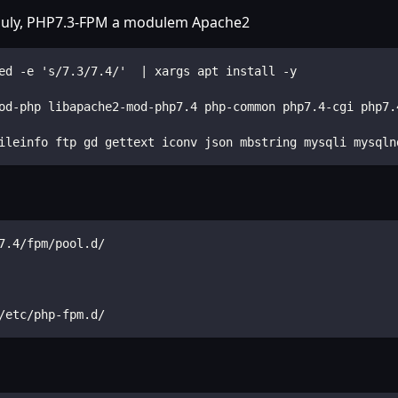
oduly, PHP7.3-FPM a modulem Apache2
ed -e 's/7.3/7.4/'  | xargs apt install -y
od-php libapache2-mod-php7.4 php-common php7.4-cgi php7.
ileinfo ftp gd gettext iconv json mbstring mysqli mysqln
7.4/fpm/pool.d/
/etc/php-fpm.d/