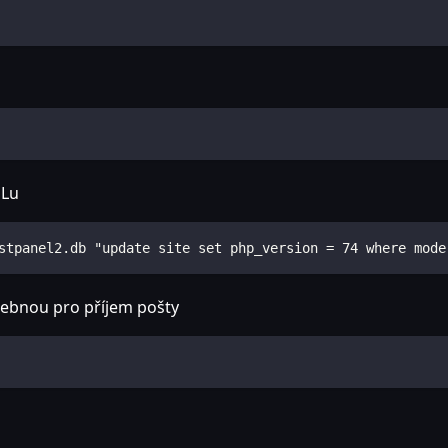
ELu
stpanel2.db "update site set php_version = 74 where mode
ebnou pro příjem pošty