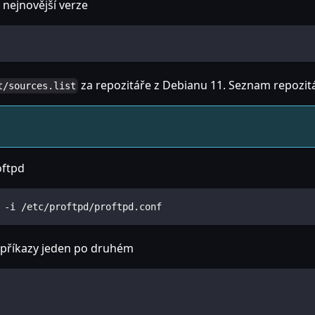
 nejnovější verze
za repozitáře z Debianu 11. Seznam repozitá
t/sources.list
oftpd
 -i /etc/proftpd/proftpd.conf
cí příkazy jeden po druhém