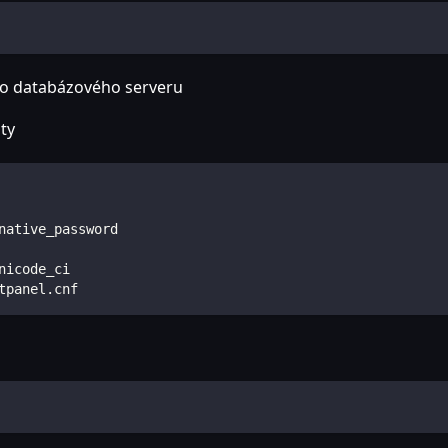
ho databázového serveru
ity
native_password
nicode_ci
tpanel.cnf