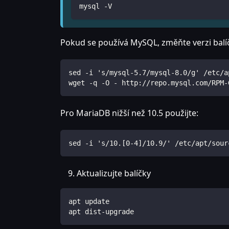
mysql -V
Pokud se používá MySQL, změňte verzi balíčk
sed -i 's/mysql-5.7/mysql-8.0/g' /etc/a
wget -q -O - http://repo.mysql.com/RPM-
Pro MariaDB nižší než 10.5 použijte:
sed -i 's/10.[0-4]/10.9/' /etc/apt/sour
Aktualizujte balíčky
apt update
apt dist-upgrade