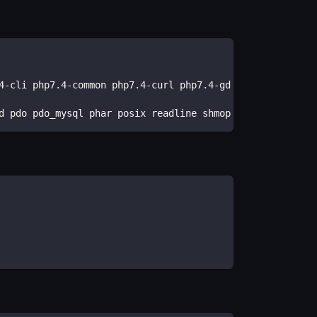
4-cli php7.4-common php7.4-curl php7.4-gd php7.4-json ph
d pdo pdo_mysql phar posix readline shmop simplexml sock