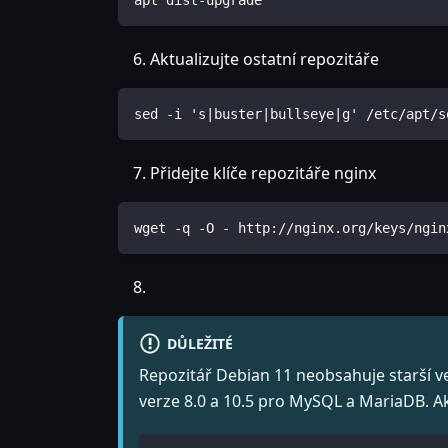
apt dist-upgrade
Aktualizujte ostatní repozitáře
sed -i 's|buster|bullseye|g' /etc/apt/s
Přidejte klíče repozitáře nginx
wget -q -O - http://nginx.org/keys/ngin
DŮLEŽITÉ
Repozitář Debian 11 neobsahuje starší ve
verze 8.0 a 10.5 pro MySQL a MariaDB. Ak