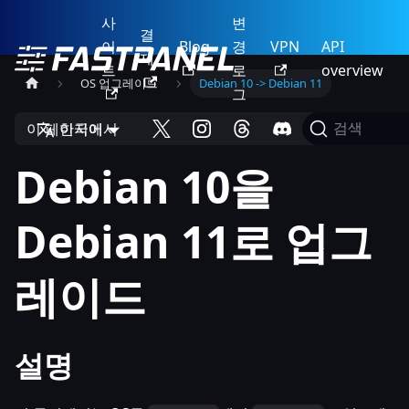
사
변
결
이
Blog
경
VPN
API
제
트
로
overview
OS 업그레이드
Debian 10 -> Debian 11
그
이 페이지에서
한국어
검색
Debian 10을
Debian 11로 업그
레이드
설명