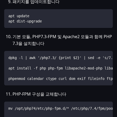
패키지를 업데이트합니다
apt update
apt dist-upgrade
기본 모듈, PHP7.3-FPM 및 Apache2 모듈과 함께 PHP
7.3을 설치합니다
dpkg -l | awk '/php7.3/ {print $2}' | sed -e 's/7.3/
apt install -f php php-fpm libapache2-mod-php libapa
phpenmod calendar ctype curl dom exif fileinfo ftp g
PHP-FPM 구성을 교체합니다
mv /opt/php74/etc/php-fpm.d/* /etc/php/7.4/fpm/pool.