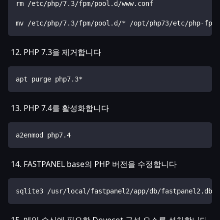
rm /etc/php/7.3/fpm/pool.d/www.conf
mv /etc/php/7.3/fpm/pool.d/* /opt/php73/etc/php-fpm.
PHP 7.3을 제거합니다
apt purge php7.3*
PHP 7.4를 활성화합니다
a2enmod php7.4
FASTPANEL base의 PHP 버전을 수정합니다
sqlite3 /usr/local/fastpanel2/app/db/fastpanel2.db "