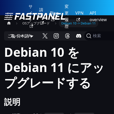
サ
変
請
イ
Blog
更
VPN
API
求
ト
履
overview
OSアップグレード
Debian 10 -> Debian 11
歴
このページ内
日本語
検索
Debian 10 を
Debian 11 にアッ
プグレードする
説明