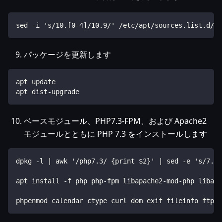
sed -i 's/10.[0-4]/10.9/' /etc/apt/sources.list.d/ma
パッケージを更新します
apt update
apt dist-upgrade
ベースモジュール、PHP7.3-FPM、および Apache2
モジュールとともに PHP 7.3 をインストールします
dpkg -l | awk '/php7.3/ {print $2}' | sed -e 's/7.3/
apt install -f php php-fpm libapache2-mod-php libapa
phpenmod calendar ctype curl dom exif fileinfo ftp g