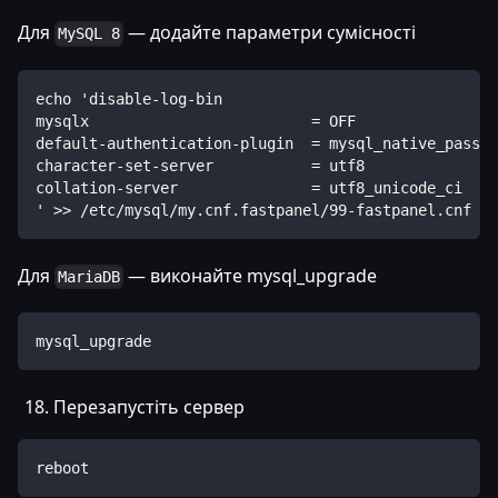
Для
— додайте параметри сумісності
MySQL 8
echo 'disable-log-bin
mysqlx                         = OFF
default-authentication-plugin  = mysql_native_passwo
character-set-server           = utf8
collation-server               = utf8_unicode_ci
' >> /etc/mysql/my.cnf.fastpanel/99-fastpanel.cnf
Для
— виконайте mysql_upgrade
MariaDB
mysql_upgrade
Перезапустіть сервер
reboot