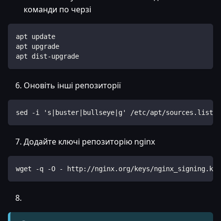
команди по черзі
apt update
apt upgrade
apt dist-upgrade
Оновіть інші репозиторії
sed -i 's|buster|bullseye|g' /etc/apt/sources.list.d
Додайте ключі репозиторію nginx
wget -q -O - http://nginx.org/keys/nginx_signing.key