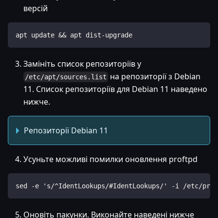
версій
apt update && apt dist-upgrade
Замініть список репозиторіїв у
на репозиторії з Debian
/etc/apt/sources.list
11. Список репозиторіїв для Debian 11 наведено
нижче.
Репозиторії Debian 11
Усуньте можливі помилки оновлення proftpd
sed -e 's/^IdentLookups/#IdentLookups/' -i /etc/prof
Оновіть пакунки. Виконайте наведені нижче