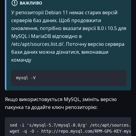
ВАЖЛИВО
У репозиторії Debian 11 немає старих версій
серверів баз даних. Щоб продовжити
оновлення, потрібно вказати версії 8.0 і 10.5 для
MySQL і MariaDB відповідно в
/etc/apt/sources.list.d/. Поточну версію сервера
бази даних можна дізнатися, виконавши
команду
mysql -V
Якщо використовується MySQL, змініть версію
пакунка та додайте ключ репозиторію:
sed -i 's/mysql-5.7/mysql-8.0/g' /etc/apt/sources.li
wget -q -O - http://repo.mysql.com/RPM-GPG-KEY-mysql