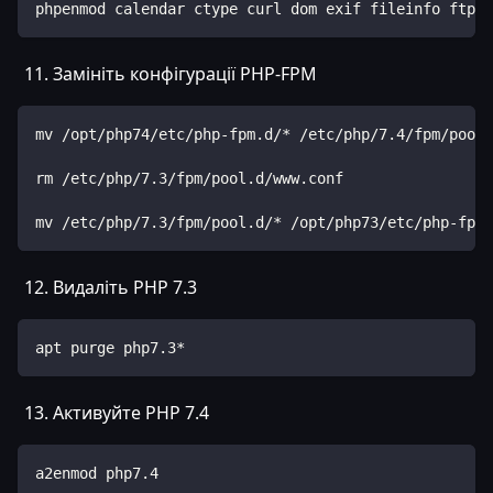
phpenmod calendar ctype curl dom exif fileinfo ftp g
Замініть конфігурації PHP-FPM
mv /opt/php74/etc/php-fpm.d/* /etc/php/7.4/fpm/pool.
rm /etc/php/7.3/fpm/pool.d/www.conf
mv /etc/php/7.3/fpm/pool.d/* /opt/php73/etc/php-fpm.
Видаліть PHP 7.3
apt purge php7.3*
Активуйте PHP 7.4
a2enmod php7.4