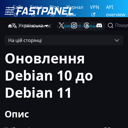
Сайт
Білінг
Blog
Журнал
VPN
API
змін
overview
Українська
Пошу
Оновлення ОС
Debian 10 -> Debian 11
На цій сторінці
Оновлення
Debian 10 до
Debian 11
Опис