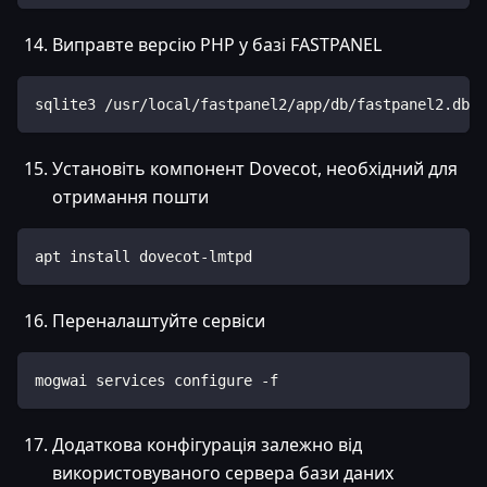
Виправте версію PHP у базі FASTPANEL
sqlite3 /usr/local/fastpanel2/app/db/fastpanel2.db "
Установіть компонент Dovecot, необхідний для
отримання пошти
apt install dovecot-lmtpd
Переналаштуйте сервіси
mogwai services configure -f
Додаткова конфігурація залежно від
використовуваного сервера бази даних