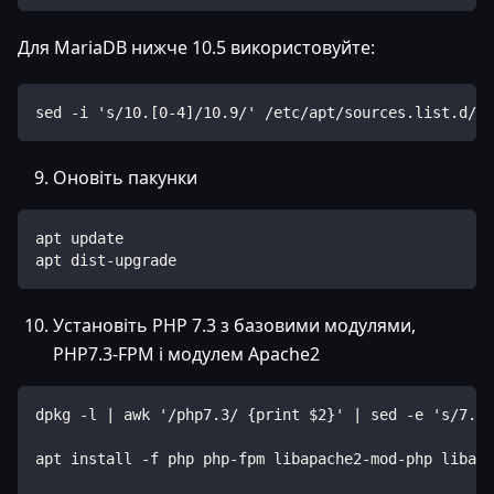
Для MariaDB нижче 10.5 використовуйте:
sed -i 's/10.[0-4]/10.9/' /etc/apt/sources.list.d/ma
Оновіть пакунки
apt update
apt dist-upgrade
Установіть PHP 7.3 з базовими модулями,
PHP7.3-FPM і модулем Apache2
dpkg -l | awk '/php7.3/ {print $2}' | sed -e 's/7.3/
apt install -f php php-fpm libapache2-mod-php libapa