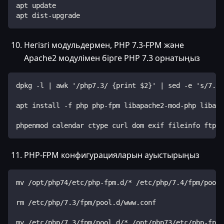
apt update
apt dist-upgrade
Негізгі модульдермен, PHP 7.3-FPM және
Apache2 модулімен бірге PHP 7.3 орнатыңыз
dpkg -l | awk '/php7.3/ {print $2}' | sed -e 's/7.3/
apt install -f php php-fpm libapache2-mod-php libapa
phpenmod calendar ctype curl dom exif fileinfo ftp g
PHP-FPM конфигурацияларын ауыстырыңыз
mv /opt/php74/etc/php-fpm.d/* /etc/php/7.4/fpm/pool.
rm /etc/php/7.3/fpm/pool.d/www.conf
mv /etc/php/7.3/fpm/pool.d/* /opt/php73/etc/php-fpm.