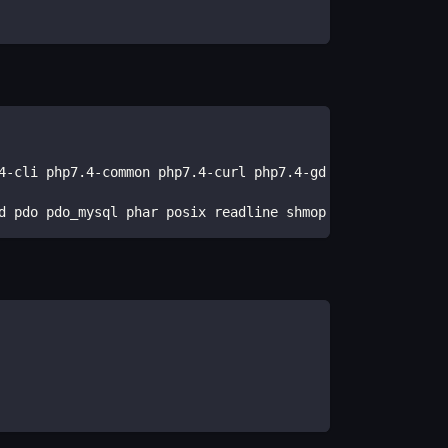
4-cli php7.4-common php7.4-curl php7.4-gd php7.4-json ph
d pdo pdo_mysql phar posix readline shmop simplexml sock