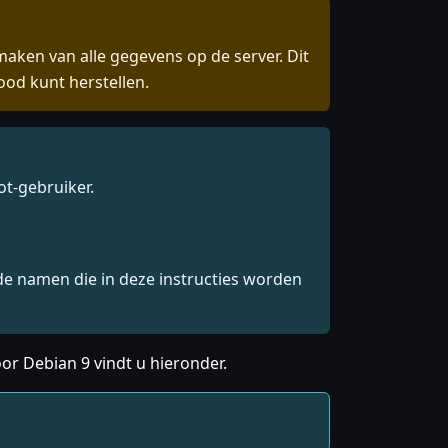
aken van alle gegevens op de server. Dit
ood kunt herstellen.
ot-gebruiker.
e namen die in deze instructies worden
voor Debian 9 vindt u hieronder.