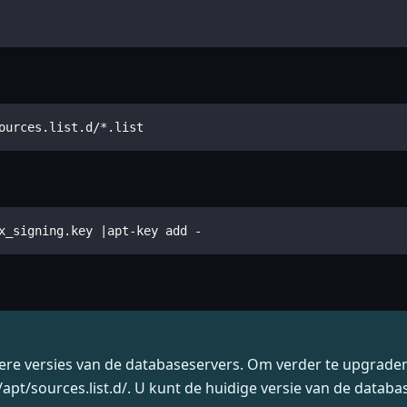
ources.list.d/*.list
x_signing.key |apt-key add -
re versies van de databaseservers. Om verder te upgraden, 
pt/sources.list.d/. U kunt de huidige versie van de datab