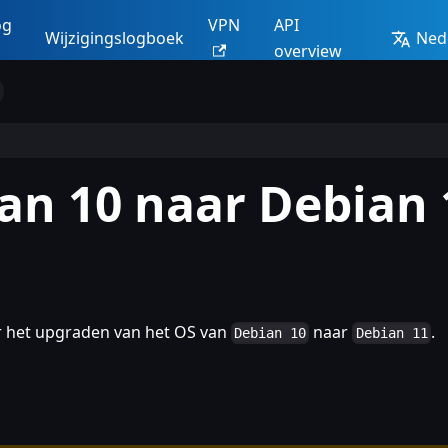
og
VPN
API
Wijzigingslogboek
Ned
overview
an 10 naar Debian 
oor het upgraden van het OS van
naar
.
Debian 10
Debian 11