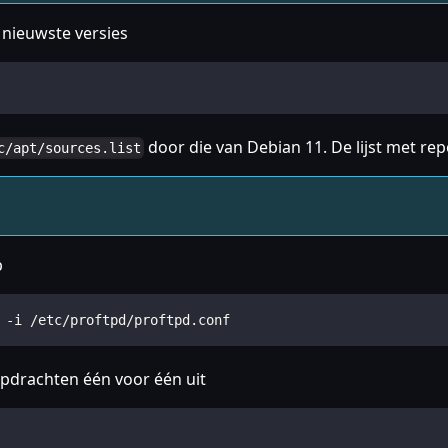
 nieuwste versies
door die van Debian 11. De lijst met rep
c/apt/sources.list
p
 -i /etc/proftpd/proftpd.conf
opdrachten één voor één uit