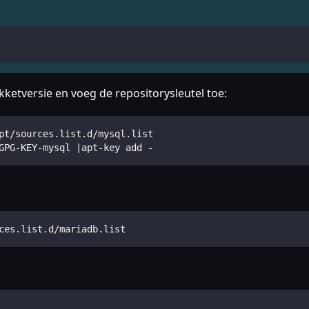
ketversie en voeg de repositorysleutel toe:
pt/sources.list.d/mysql.list
GPG-KEY-mysql |apt-key add -
ces.list.d/mariadb.list