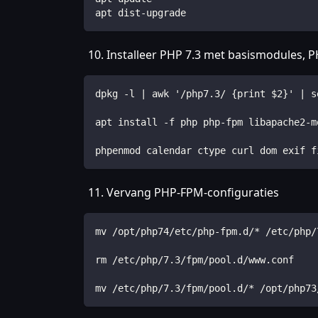
apt dist-upgrade
Installeer PHP 7.3 met basismodules,
dpkg -l | awk '/php7.3/ {print $2}' | s
apt install -f php php-fpm libapache2-m
phpenmod calendar ctype curl dom exif f
Vervang PHP-FPM-configuraties
mv /opt/php74/etc/php-fpm.d/* /etc/php/
rm /etc/php/7.3/fpm/pool.d/www.conf
mv /etc/php/7.3/fpm/pool.d/* /opt/php73