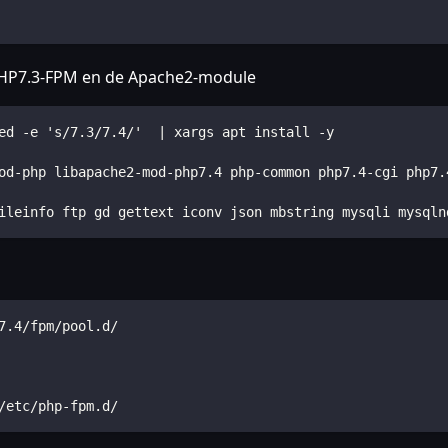
 PHP7.3-FPM en de Apache2-module
ed -e 's/7.3/7.4/'  | xargs apt install -y
od-php libapache2-mod-php7.4 php-common php7.4-cgi php7.
ileinfo ftp gd gettext iconv json mbstring mysqli mysqln
7.4/fpm/pool.d/
/etc/php-fpm.d/