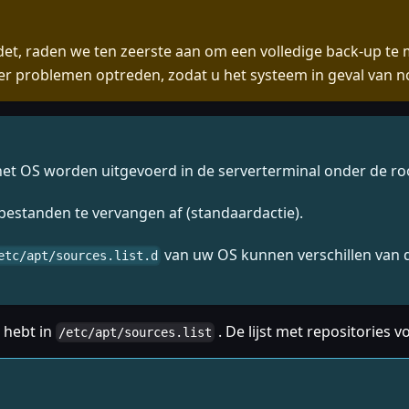
t, raden we ten zeerste aan om een volledige back-up te m
 er problemen optreden, zodat u het systeem in geval van n
het OS worden uitgevoerd in de serverterminal onder de ro
estanden te vervangen af (standaardactie).
van uw OS kunnen verschillen van d
etc/apt/sources.list.d
s hebt in
. De lijst met repositories 
/etc/apt/sources.list