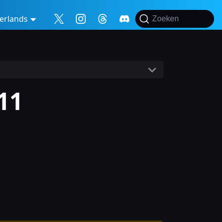
erlands
Zoeken
11