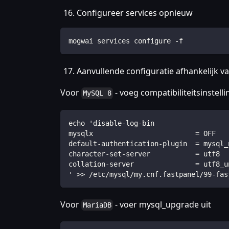
Configureer services opnieuw
mogwai services configure -f
Aanvullende configuratie afhankelijk v
Voor
- voeg compatibiliteitsinstell
MySQL 8
echo 'disable-log-bin
mysqlx                         = OFF
default-authentication-plugin  = mysql_
character-set-server           = utf8
collation-server               = utf8_u
' >> /etc/mysql/my.cnf.fastpanel/99-fas
Voor
- voer mysql_upgrade uit
MariaDB