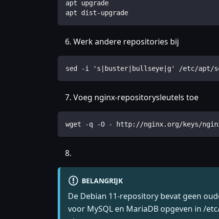
apt upgrade
apt dist-upgrade
Werk andere repositories bij
sed -i 's|buster|bullseye|g' /etc/apt/s
Voeg nginx-repositorysleutels toe
wget -q -O - http://nginx.org/keys/ngin
BELANGRIJK
De Debian 11-repository bevat geen oude
voor MySQL en MariaDB opgeven in /etc/a