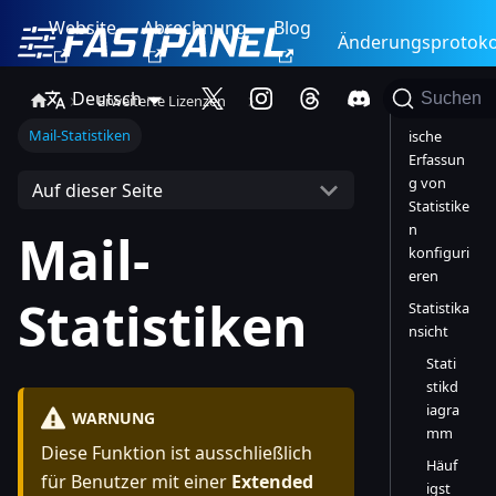
Website
Abrechnung
Blog
Änderungsprotoko
Deutsch
Suchen
Erweiterte Lizenzen
Automat
Mail-Statistiken
ische
Erfassun
g von
Auf dieser Seite
Statistike
n
Mail-
konfiguri
eren
Statistiken
Statistika
nsicht
Stati
stikd
iagra
WARNUNG
mm
Diese Funktion ist ausschließlich
Häuf
für Benutzer mit einer
Extended
igst