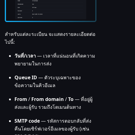
สำหรับแต่ละระเบียน จะแสดงรายละเอียดต่อ
ไปนี้:
วันที่/เวลา
— เวลาที่แน่นอนที่เกิดความ
พยายามในการส่ง
Queue ID
— ตัวระบุเฉพาะของ
ข้อความในคิวอีเมล
From
/
From domain
/
To
— ที่อยู่ผู้
ส่งและผู้รับ รวมถึงโดเมนต้นทาง
SMTP code
— รหัสการตอบกลับที่ส่ง
คืนโดยเซิร์ฟเวอร์อีเมลของผู้รับ (เช่น