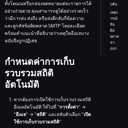
ทั้งโดเมนหรือกล่องจดหมายแต่ละรายการได้
บต้น
อย่างง่ายดาย คุณสามารถดูได้อย่างรวดเร็ว
เหตุก
ว่ามีการส่ง ส่งถึง หรือส่งตีกลับกี่ข้อความ
ารณ์
ข้อ
และดูรหัสข้อผิดพลาด SMTP โดยละเอียด
ผิด
พร้อมคำแนะนำที่อธิบายว่าเหตุใดอีเมลบาง
พลาด
ฉบับจึงถูกปฏิเสธ
ขา
ออก
กำหนดค่าการเก็บ
รวบรวมสถิติ
อัตโนมัติ
หากต้องการเปิดใช้การเก็บรวบรวมสถิติ
อีเมลอัตโนมัติ ให้ไปที่ "
การตั้งค่า
" →
"
อีเมล
" → "
สถิติ
" และสลับตัวเลือก "
เปิด
ใช้การเก็บรวบรวมสถิติ
"