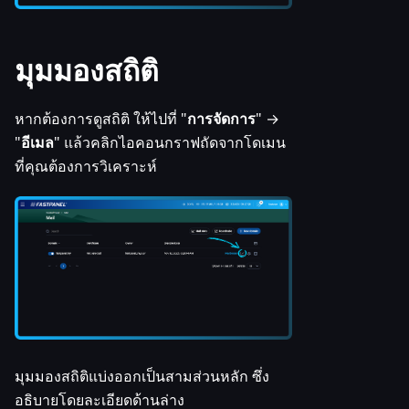
มุมมองสถิติ
หากต้องการดูสถิติ ให้ไปที่ "
การจัดการ
" →
"
อีเมล
" แล้วคลิกไอคอนกราฟถัดจากโดเมน
ที่คุณต้องการวิเคราะห์
มุมมองสถิติแบ่งออกเป็นสามส่วนหลัก ซึ่ง
อธิบายโดยละเอียดด้านล่าง