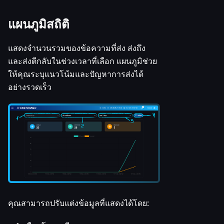
แผนภูมิสถิติ
แสดงจำนวนรวมของข้อความที่ส่ง ส่งถึง
และส่งตีกลับในช่วงเวลาที่เลือก แผนภูมิช่วย
ให้คุณระบุแนวโน้มและปัญหาการส่งได้
อย่างรวดเร็ว
คุณสามารถปรับแต่งข้อมูลที่แสดงได้โดย: