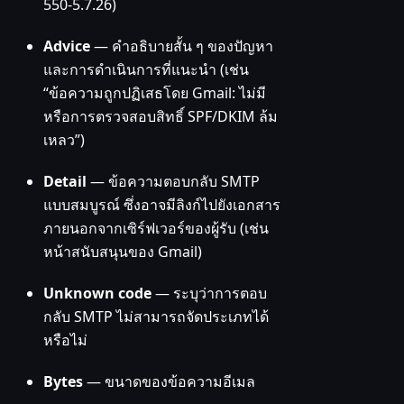
550-5.7.26)
Advice
— คำอธิบายสั้น ๆ ของปัญหา
และการดำเนินการที่แนะนำ (เช่น
“ข้อความถูกปฏิเสธโดย Gmail: ไม่มี
หรือการตรวจสอบสิทธิ์ SPF/DKIM ล้ม
เหลว”)
Detail
— ข้อความตอบกลับ SMTP
แบบสมบูรณ์ ซึ่งอาจมีลิงก์ไปยังเอกสาร
ภายนอกจากเซิร์ฟเวอร์ของผู้รับ (เช่น
หน้าสนับสนุนของ Gmail)
Unknown code
— ระบุว่าการตอบ
กลับ SMTP ไม่สามารถจัดประเภทได้
หรือไม่
Bytes
— ขนาดของข้อความอีเมล