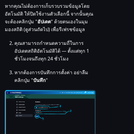
หากคุณไม่ต้องการเก็บรวบรวมข้อมูลโดย
อัตโนมัติ ให้ปิดใช้งานตัวเลือกนี้ จากนั้นคุณ
จะต้องคลิกปุ่ม "
อัปเดต
" ด้วยตนเองในมุม
มองสถิติ (ดูส่วนถัดไป) เพื่อรีเฟรชข้อมูล
คุณสามารถกำหนดความถี่ในการ
อัปเดตสถิติอัตโนมัติได้ — ตั้งแต่ทุก 1
ชั่วโมงจนถึงทุก 24 ชั่วโมง
หากต้องการบันทึกการตั้งค่า อย่าลืม
คลิกปุ่ม "
บันทึก
"