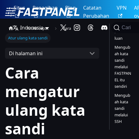
Situs
Penagihan
Blog
Catatan
VPN
A
Perubahan
o
Indonesia
Cari
Mulai cepat
Cara
Pendahu
Atur ulang kata sandi
luan
Mengub
Di halaman ini
ah kata
sandi
Cara
melalui
FASTPAN
EL itu
mengatur
sendiri
Mengub
ah kata
ulang kata
sandi
melalui
SSH
sandi