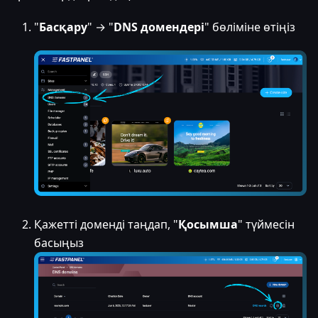
"
Басқару
" → "
DNS домендері
" бөліміне өтіңіз
Қажетті доменді таңдап, "
Қосымша
" түймесін
басыңыз