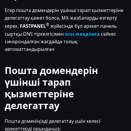
Егер пошта домендерін үшінші тарап қызметтеріне
делегаттау қажет болса, MX-жазбаларды өзгерту
®
керек.
FASTPANEL
жүйесінде бұл әрекет панель
сыртқы DNS тіркелгісімен
осы мақалаға
сәйкес
синхрондалған жағдайда толық
автоматтандырылған
Пошта домендерін
үшінші тарап
қызметтеріне
делегаттау
Пошта доменіңізді делегаттау үшін келесі
әрекеттерді орындаңыз: