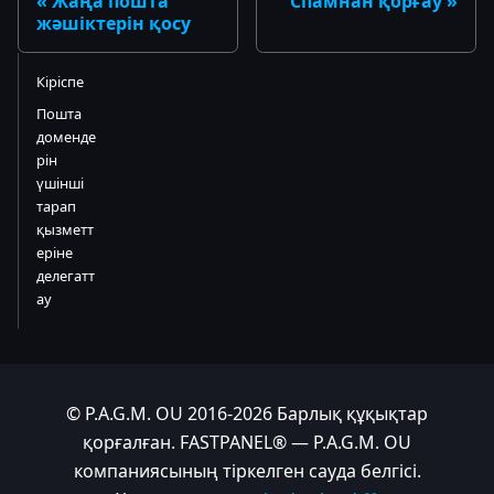
Жаңа пошта
Спамнан қорғау
жәшіктерін қосу
Кіріспе
Пошта
доменде
рін
үшінші
тарап
қызметт
еріне
делегатт
ау
© P.A.G.M. OU 2016-2026 Барлық құқықтар
қорғалған. FASTPANEL® — P.A.G.M. OU
компаниясының тіркелген сауда белгісі.