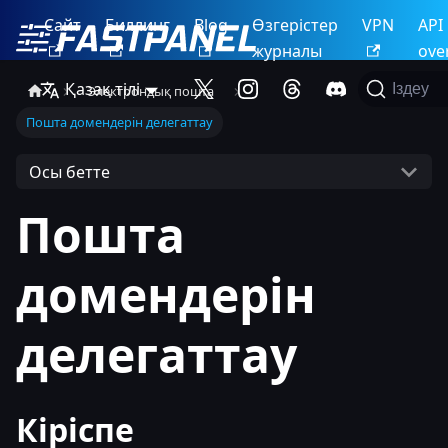
Сайт
Биллинг
Blog
Өзгерістер
VPN
API
журналы
ove
Қазақ тілі
Іздеу
Электрондық пошта
Пошта домендерін делегаттау
Осы бетте
Пошта
домендерін
делегаттау
Кіріспе