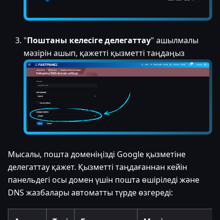
"
Поштаны келесіге делегаттау
" ашылмалы
мәзірін ашып, қажетті қызметті таңдаңыз
Мысалы, пошта доменіңізді Google қызметіне
делегаттау қажет. Қызметті таңдағаннан кейін
панельдегі осы домен үшін пошта өшіріледі және
DNS жазбалары автоматты түрде өзгереді: