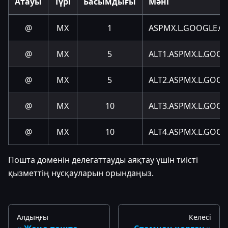
Атауы
Түрі
Басымдығы
Мәні
@
MX
1
ASPMX.L.GOOGLE.
@
MX
5
ALT1.ASPMX.L.GOO
@
MX
5
ALT2.ASPMX.L.GOO
@
MX
10
ALT3.ASPMX.L.GOO
@
MX
10
ALT4.ASPMX.L.GOO
Пошта доменін делегаттауды аяқтау үшін тиісті
қызметтің нұсқауларын орындаңыз.
Алдыңғы
Келесі