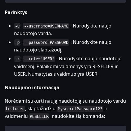
Parinktys
,
: Nurodykite naujo
-u
--username=USERNAME
naudotojo vardą.
,
: Nurodykite naujo
-p
--password=PASSWORD
naudotojo slaptažodį.
,
: Nurodykite naujo naudotojo
-r
--role="USER"
vaidmenį. Palaikomi vaidmenys yra RESELLER ir
USER. Numatytasis vaidmuo yra USER.
Naudojimo informacija
Norėdami sukurti naują naudotoją su naudotojo vardu
, slaptažodžiu
ir
testuser
My$ecretPassword123
vaidmeniu
, naudokite šią komandą:
RESELLER