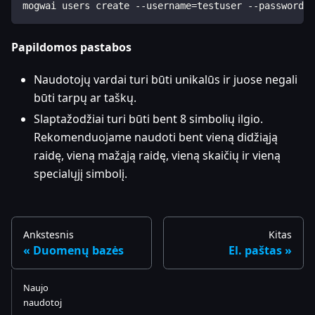
mogwai users create --username=testuser --password=M
Papildomos pastabos
Naudotojų vardai turi būti unikalūs ir juose negali
būti tarpų ar taškų.
Slaptažodžiai turi būti bent 8 simbolių ilgio.
Rekomenduojame naudoti bent vieną didžiąją
raidę, vieną mažąją raidę, vieną skaičių ir vieną
specialųjį simbolį.
Ankstesnis
Kitas
Duomenų bazės
El. paštas
Naujo
naudotoj