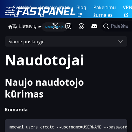
Svetainė
Apmokėjimas
Blog
Pakeitimų
VP
žurnalas
Lietuvių
Paieška
CLI
Naudotojai
Šiame puslapyje
Naudotojai
Naujo naudotojo
kūrimas
Komanda
mogwai users create --username=USERNAME --password=P