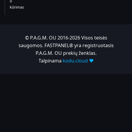
o
kūrimas
© P.A.G.M. OU 2016-2026 Visos teisės
saugomos. FASTPANEL® yra registruotasis
P.A.G.M. OU prekių ženklas.
Talpinama
kodu.cloud ❤️