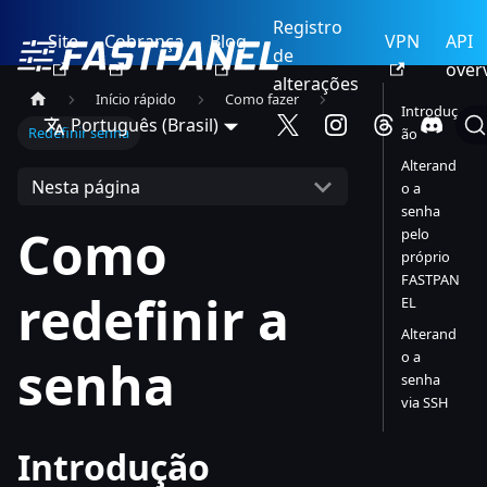
Registro
Site
Cobrança
Blog
VPN
API
de
over
alterações
Início rápido
Como fazer
Introduç
Português (Brasil)
Redefinir senha
ão
Alterand
Nesta página
o a
senha
Como
pelo
próprio
FASTPAN
redefinir a
EL
Alterand
o a
senha
senha
via SSH
Introdução