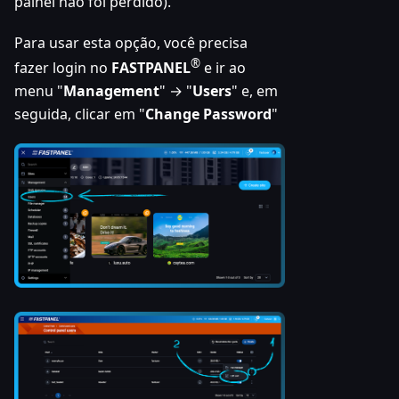
painel não foi perdido).
Para usar esta opção, você precisa
®
fazer login no
FASTPANEL
e ir ao
menu "
Management
" → "
Users
" e, em
seguida, clicar em "
Change Password
"