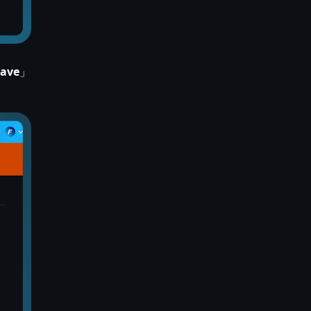
Save
」