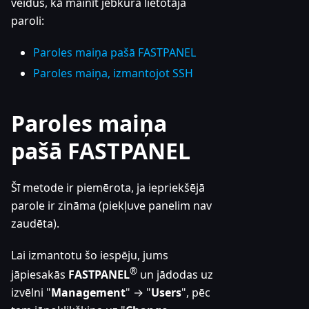
veidus, kā mainīt jebkura lietotāja
paroli:
Paroles maiņa pašā FASTPANEL
Paroles maiņa, izmantojot SSH
Paroles maiņa
pašā FASTPANEL
Šī metode ir piemērota, ja iepriekšējā
parole ir zināma (piekļuve panelim nav
zaudēta).
Lai izmantotu šo iespēju, jums
®
jāpiesakās
FASTPANEL
un jādodas uz
izvēlni "
Management
" → "
Users
", pēc