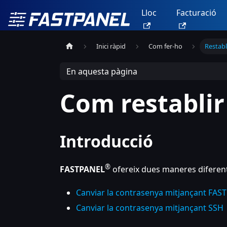
Lloc
Facturació
Inici ràpid
Com fer-ho
Restabl
En aquesta pàgina
Com restablir
Introducció
®
FASTPANEL
ofereix dues maneres diferent
Canviar la contrasenya mitjançant FAS
Canviar la contrasenya mitjançant SSH