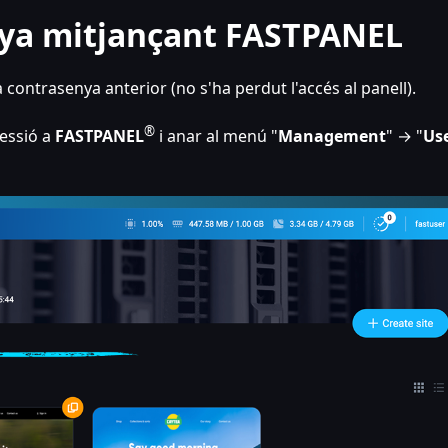
nya mitjançant FASTPANEL
contrasenya anterior (no s'ha perdut l'accés al panell).
®
sessió a
FASTPANEL
i anar al menú "
Management
" → "
Us