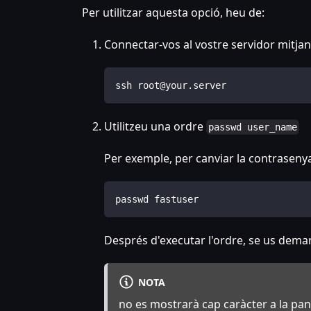
Per utilitzar aquesta opció, heu de:
Connectar-vos al vostre servidor mitjan
ssh root@your.server
Utilitzeu una ordre
passwd user_name
Per exemple, per canviar la contrasenya 
passwd fastuser
Després d'executar l'ordre, se us dem
NOTA
no es mostrarà cap caràcter a la pa