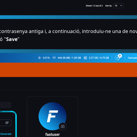
 contrasenya antiga i, a continuació, introduïu-ne una de no
ó "
Save
"