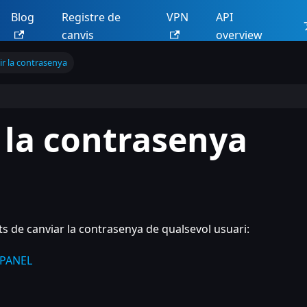
Blog
Registre de
VPN
API
canvis
overview
ir la contrasenya
 la contrasenya
s de canviar la contrasenya de qualsevol usuari:
TPANEL