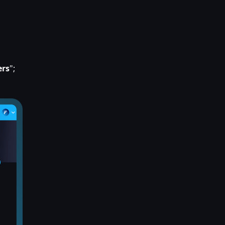
ers
";