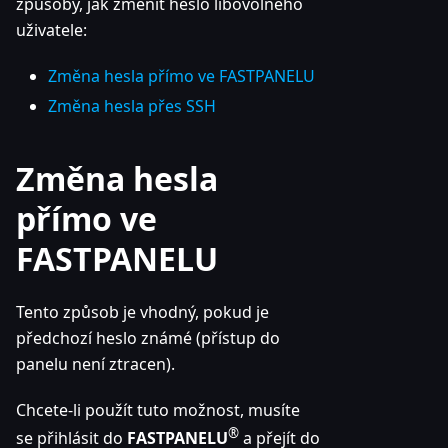
způsoby, jak změnit heslo libovolného
uživatele:
Změna hesla přímo ve FASTPANELU
Změna hesla přes SSH
Změna hesla
přímo ve
FASTPANELU
Tento způsob je vhodný, pokud je
předchozí heslo známé (přístup do
panelu není ztracen).
Chcete-li použít tuto možnost, musíte
®
se přihlásit do
FASTPANELU
a přejít do