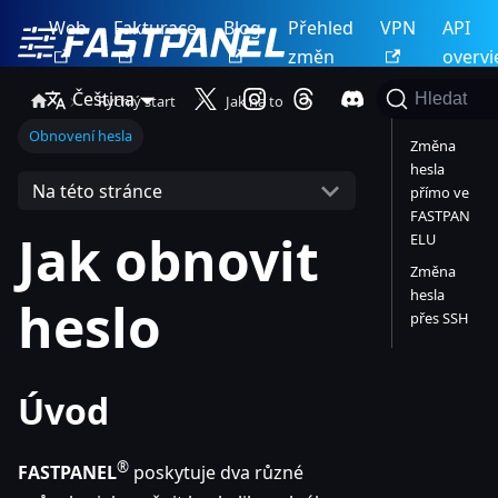
Web
Fakturace
Blog
Přehled
VPN
API
změn
overv
Čeština
Hledat
Rychlý start
Jak na to
Úvod
Obnovení hesla
Změna
hesla
Na této stránce
přímo ve
FASTPAN
Jak obnovit
ELU
Změna
hesla
heslo
přes SSH
Úvod
®
FASTPANEL
poskytuje dva různé