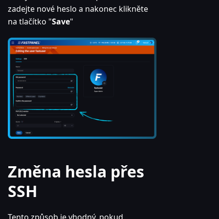
zadejte nové heslo a nakonec klikněte
na tlačítko "
Save
"
Změna hesla přes
SSH
Tento způsob je vhodný, pokud