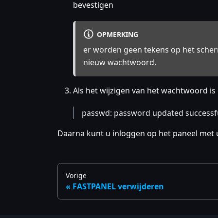
bevestigen
OPMERKING
er worden geen tekens op het scher
nieuw wachtwoord.
Als het wijzigen van het wachtwoord is g
passwd: password updated successfu
Daarna kunt u inloggen op het paneel me
Vorige
FASTPANEL verwijderen