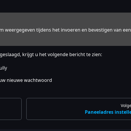
m weergegeven tijdens het invoeren en bevestigen van een
eslaagd, krijgt u het volgende bericht te zien:
lly
t uw nieuwe wachtwoord
Volg
Paneeladres instell