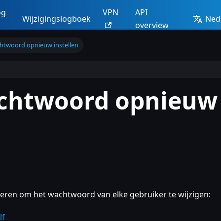
og
VPN
API
Wijzigingslogboek
Ned
overview
htwoord opnieuw instellen
achtwoord opnieuw
eren om het wachtwoord van elke gebruiker te wijzigen:
lf