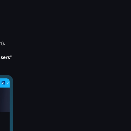
n).
sers
"