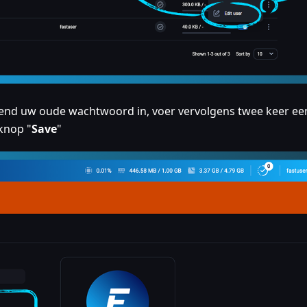
pend uw oude wachtwoord in, voer vervolgens twee keer ee
knop "
Save
"