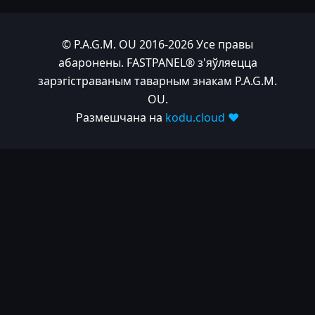
© P.A.G.M. OU 2016-2026 Усе правы
абаронены. FASTPANEL® з'яўляецца
зарэгістраваным таварным знакам P.A.G.M.
OU.
Размешчана на
kodu.cloud ❤️