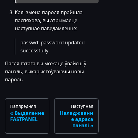
Калі змена пароля прайшла
паспяхова, вы атрымаеце
наступнае паведамленне:
passwd: password updated
successfully
Пасля гэтага вы можаце ўвайсці ў
панэль, выкарыстоўваючы новы
пароль
Папярэдняя
Наступная
Выдаленне
Наладжванн
FASTPANEL
е адраса
панэлі