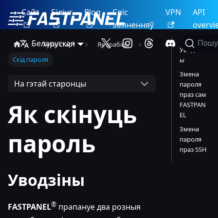
Сайт
Білінг
Blog
Спіс
VPN
API
змяненняў
overvi
Беларуская
Пошу
Хуткі старт
Як зрабіць
Уводзін
Скід пароля
ы
Змена
На гэтай старонцы
пароля
праз сам
Як скінуць
FASTPAN
EL
Змена
пароль
пароля
праз SSH
Уводзіны
®
FASTPANEL
прапануе два розныя