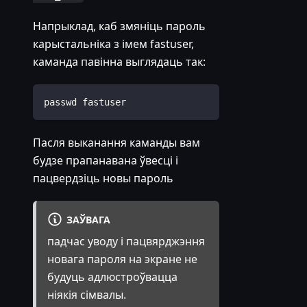
Напрыклад, каб змяніць пароль
карыстальніка з імем fastuser,
каманда павінна выглядаць так:
passwd fastuser
Пасля выканання каманды вам
будзе прапанавана ўвесці і
пацвердзіць новы пароль
ЗАЎВАГА
падчас уводу і пацвярджэння
новага пароля на экране не
будуць адлюстроўвацца
ніякія сімвалы.