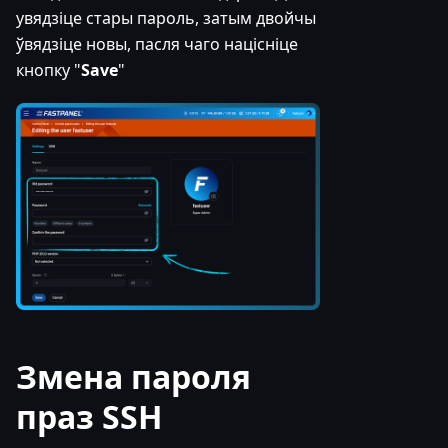
увядзіце стары пароль, затым двойчы
ўвядзіце новы, пасля чаго націсніце
кнопку "
Save
"
Змена пароля
праз SSH