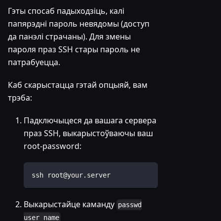
Гэты спосаб падыходзіць, калі
папярэдні пароль невядомы (доступ
да панэлі страчаны). Для змены
пароля праз SSH стары пароль не
патрабуецца.
Каб скарыстацца гэтай опцыяй, вам
трэба:
Падключыцеся да вашага сервера
праз SSH, выкарыстоўваючы ваш
root-password:
ssh root@your.server
Выкарыстайце каманду
passwd
user_name