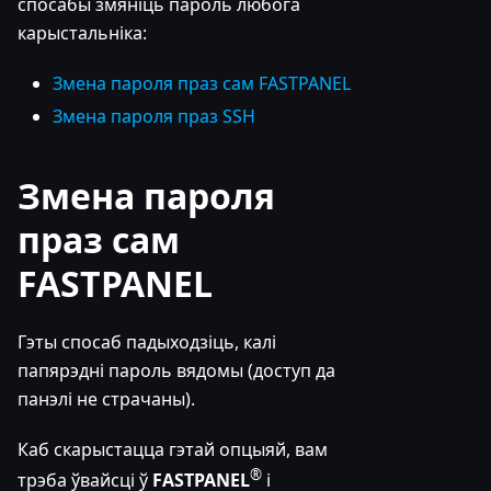
спосабы змяніць пароль любога
карыстальніка:
Змена пароля праз сам FASTPANEL
Змена пароля праз SSH
Змена пароля
праз сам
FASTPANEL
Гэты спосаб падыходзіць, калі
папярэдні пароль вядомы (доступ да
панэлі не страчаны).
Каб скарыстацца гэтай опцыяй, вам
®
трэба ўвайсці ў
FASTPANEL
і