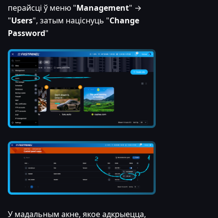
перайсці ў меню "
Management
" →
"
Users
", затым націснуць "
Change
Password
"
У мадальным акне, якое адкрыецца,