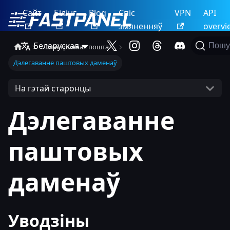
Сайт
Білінг
Blog
Спіс
VPN
API
змяненняў
overvi
Беларуская
Пошу
Электронная пошта
Дэлегаванне паштовых даменаў
На гэтай старонцы
Дэлегаванне
паштовых
даменаў
Уводзіны