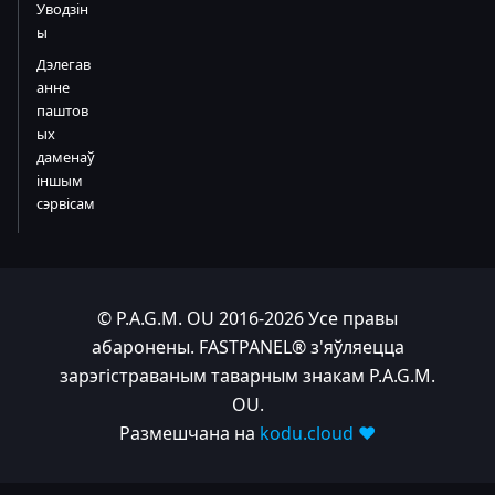
Уводзін
ы
Дэлегав
анне
паштов
ых
даменаў
іншым
сэрвісам
© P.A.G.M. OU 2016-2026 Усе правы
абаронены. FASTPANEL® з'яўляецца
зарэгістраваным таварным знакам P.A.G.M.
OU.
Размешчана на
kodu.cloud ❤️