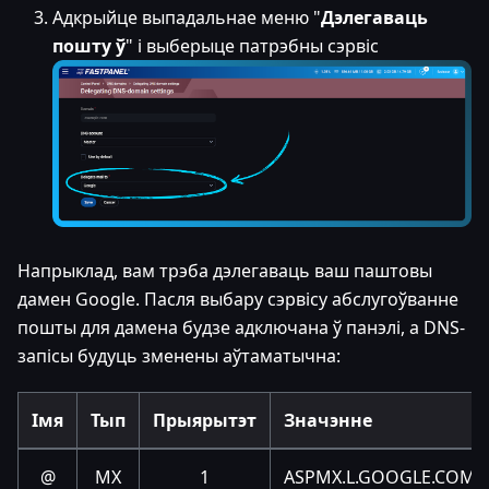
Адкрыйце выпадальнае меню "
Дэлегаваць
пошту ў
" і выберыце патрэбны сэрвіс
Напрыклад, вам трэба дэлегаваць ваш паштовы
дамен Google. Пасля выбару сэрвісу абслугоўванне
пошты для дамена будзе адключана ў панэлі, а DNS-
запісы будуць зменены аўтаматычна:
Імя
Тып
Прыярытэт
Значэнне
@
MX
1
ASPMX.L.GOOGLE.COM