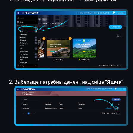
Выберыце патрэбны дамен і націсніце "
Яшчэ
"