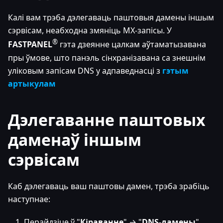
Калі вам трэба дэлегаваць паштовыя дамены іншым
сэрвісам, неабходна змяніць MX-запісы. У
®
FASTPANEL
гэта дзеянне цалкам аўтаматызавана
пры ўмове, што панэль сінхранізавана са знешнім
уліковым запісам DNS у адпаведнасці з
гэтым
артыкулам
Дэлегаванне паштовых
даменаў іншым
сэрвісам
Каб дэлегаваць ваш паштовы дамен, трэба зрабіць
наступнае:
Перайдзіце ў "
Кіраванне
" → "
DNS-дамены
"